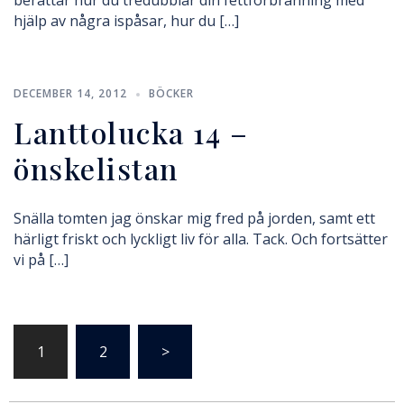
berättar hur du tredubblar din fettförbränning med
hjälp av några ispåsar, hur du […]
DECEMBER 14, 2012
BÖCKER
Lanttolucka 14 –
önskelistan
Snälla tomten jag önskar mig fred på jorden, samt ett
härligt friskt och lyckligt liv för alla. Tack. Och fortsätter
vi på […]
1
2
>