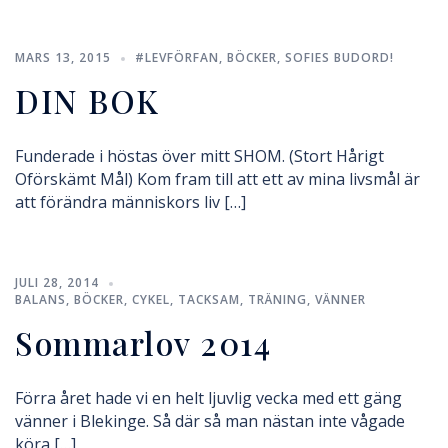
MARS 13, 2015
#LEVFÖRFAN
,
BÖCKER
,
SOFIES BUDORD!
DIN BOK
Funderade i höstas över mitt SHOM. (Stort Hårigt
Oförskämt Mål) Kom fram till att ett av mina livsmål är
att förändra människors liv […]
JULI 28, 2014
BALANS
,
BÖCKER
,
CYKEL
,
TACKSAM
,
TRÄNING
,
VÄNNER
Sommarlov 2014
Förra året hade vi en helt ljuvlig vecka med ett gäng
vänner i Blekinge. Så där så man nästan inte vågade
köra […]