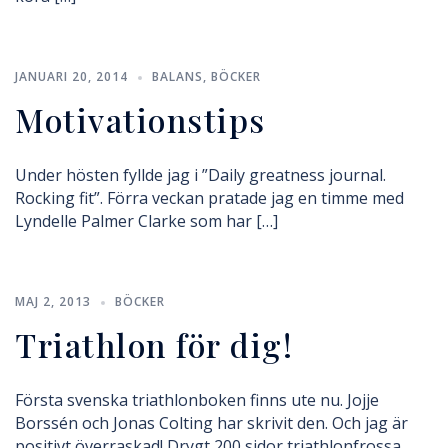
JANUARI 20, 2014
BALANS
,
BÖCKER
Motivationstips
Under hösten fyllde jag i ”Daily greatness journal.
Rocking fit”. Förra veckan pratade jag en timme med
Lyndelle Palmer Clarke som har […]
MAJ 2, 2013
BÖCKER
Triathlon för dig!
Första svenska triathlonboken finns ute nu. Jojje
Borssén och Jonas Colting har skrivit den. Och jag är
positivt överraskad! Drygt 200 sidor triathlonfrossa.