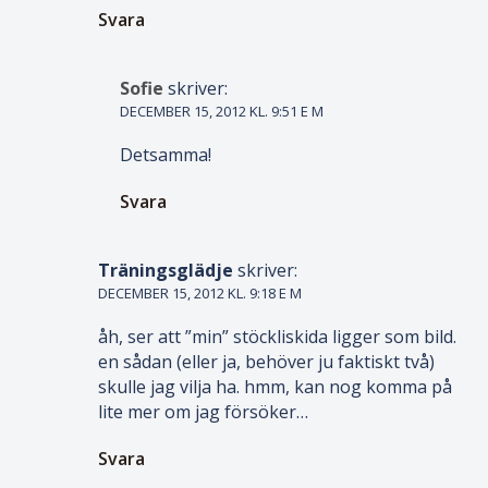
Svara
Sofie
skriver:
DECEMBER 15, 2012 KL. 9:51 E M
Detsamma!
Svara
Träningsglädje
skriver:
DECEMBER 15, 2012 KL. 9:18 E M
åh, ser att ”min” stöckliskida ligger som bild.
en sådan (eller ja, behöver ju faktiskt två)
skulle jag vilja ha. hmm, kan nog komma på
lite mer om jag försöker…
Svara