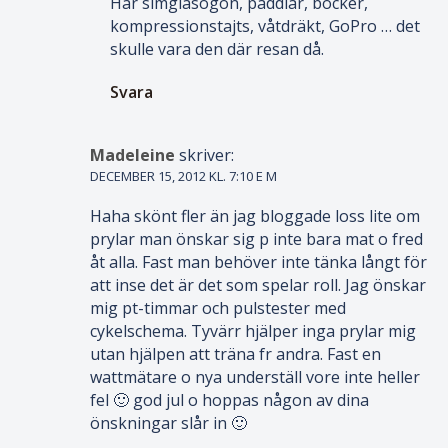
Har simglasögon, paddlar, böcker,
kompressionstajts, våtdräkt, GoPro … det
skulle vara den där resan då.
Svara
Madeleine
skriver:
DECEMBER 15, 2012 KL. 7:10 E M
Haha skönt fler än jag bloggade loss lite om
prylar man önskar sig p inte bara mat o fred
åt alla. Fast man behöver inte tänka långt för
att inse det är det som spelar roll. Jag önskar
mig pt-timmar och pulstester med
cykelschema. Tyvärr hjälper inga prylar mig
utan hjälpen att träna fr andra. Fast en
wattmätare o nya underställ vore inte heller
fel 🙂 god jul o hoppas någon av dina
önskningar slår in 🙂