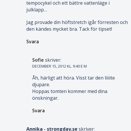
tempocykel och ett bättre vattenläge i
julklapp…
Jag provade din höftstretch igår förresten och
den kändes mycket bra. Tack för tipset!
Svara
Sofie
skriver:
DECEMBER 15, 2012 KL. 9:40 E M
Åh, härligt att höra. Visst tar den liiiite
djupare.
Hoppas tomten kommer med dina
önskningar.
Svara
Annika - strongday.se
skriver: