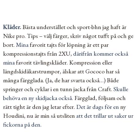
Kläder.
Bästa understället och sport-bhn jag haft är
Nike pro. Tips – välj färger, skriv något tufft på och ge
bort.
Mina
favorit tajts för löpning är ett par
kompressionstajts från 2XU,
därifrån kommer också
mina
favorit tävlingskläder.
Kompression eller
längdskidåkarstrumpor, älskar att Gococo har så
många färgglada. (Ja, de har svarta också…)
Både
springer och cyklar i en tunn jacka från Craft.
Skulle
behöva en ny skidjacka också.
Färgglad, följsam och
rätt tight är den jag letar efter.
Det är dags för en
ny
Houdini, nu är min så utsliten
att det trillar ut saker ur
fickorna på den.