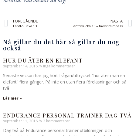
Berätta. Vad önskar du dig?
FÖREGÅENDE
NÄSTA
Lanttolucka 13
Lanttolucka 15 – favoritsimpass
Nå gillar du det här så gillar du nog
också
HUR DU ÄTER EN ELEFANT
september 14, 2016
Inga kommentarer
Senaste veckan har jag hört frågan/uttrycket ”hur äter man en
elefant” flera gånger. På inte en utan flera föreläsningar och så
två
Läs mer »
ENDURANCE PERSONAL TRAINER DAG TVÅ
september 11, 2016
2 kommentarer
Dag två på Endurance personal trainer utbildningen och