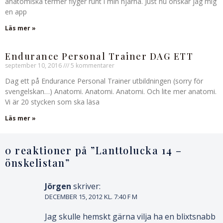
anatomiska termer flyger runt i min hjärna. Just nu önskar jag mig
en app
Läs mer »
Endurance Personal Trainer DAG ETT
september 10, 2016
5 kommentarer
Dag ett på Endurance Personal Trainer utbildningen (sorry för
svengelskan…) Anatomi. Anatomi. Anatomi. Och lite mer anatomi.
Vi är 20 stycken som ska läsa
Läs mer »
0 reaktioner på ”
Lanttolucka 14 –
önskelistan
”
Jörgen
skriver:
DECEMBER 15, 2012 KL. 7:40 F M
Jag skulle hemskt gärna vilja ha en blixtsnabb