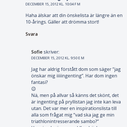
DECEMBER 15, 2012 KL. 10:04 F M
Haha älskar att din önskelista är längre än en
10-årings. Gäller att drömma stort!
Svara
Sofie
skriver:
DECEMBER 15, 2012 KL. 9:50 E M
Jag har aldrig förstått dom som säger ”jag
önskar mig iiiiingenting”. Har dom ingen
fantasi?
😉
Nä, men på allvar så känns det skönt, det
är ingenting på pryllistan jag inte kan leva
utan. Det var mer en inspirationslista till
alla som frågat mig ”vad ska jag ge min
triathlonintresserande sambo?”