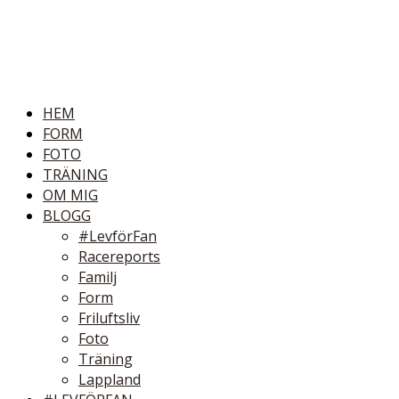
HEM
FORM
FOTO
TRÄNING
OM MIG
BLOGG
#LevförFan
Racereports
Familj
Form
Friluftsliv
Foto
Träning
Lappland