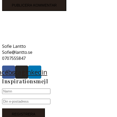
Sofie Lantto
Sofie@lantto.se
0707555847
acebook
Instagram
Linkedin
Inspirationsmejl