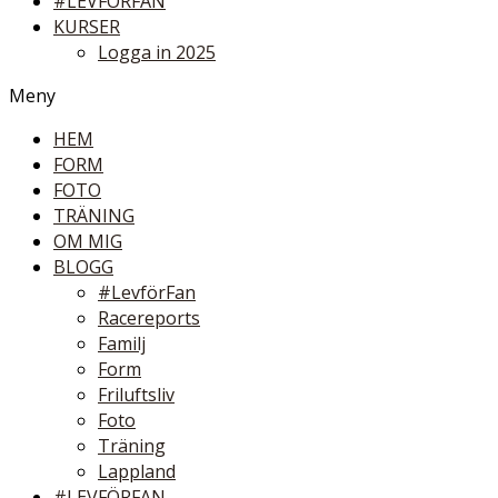
#LEVFÖRFAN
KURSER
Logga in 2025
Meny
HEM
FORM
FOTO
TRÄNING
OM MIG
BLOGG
#LevförFan
Racereports
Familj
Form
Friluftsliv
Foto
Träning
Lappland
#LEVFÖRFAN