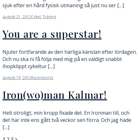
sjuk efter en hård fysisk utmaning så just nu ser […]
augusti 21, 2012
Cykel
,
Träning
You are a superstar!
Njuter fortfarande av den härliga känslan efter lördagen.
Och nu ska ni få följa med mig på en väldigt snabbt
ihopklippt cykeltur […]
augusti 19, 2012
Racereports
Iron(wo)man Kalmar!
Helt otroligt, min kropp fixade det. En Ironman till, och
det har inte ens gått två veckor sen förra. Och jag hade
[…]
1
2
3
>