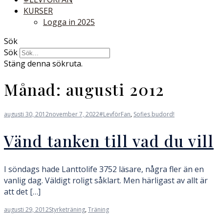
KURSER
Logga in 2025
Sök
Sök
Stäng denna sökruta.
Månad:
augusti 2012
augusti 30, 2012
november 7, 2022
#LevförFan
,
Sofies budord!
Vänd tanken till vad du vill
I söndags hade Lanttolife 3752 läsare, några fler än en
vanlig dag. Väldigt roligt såklart. Men härligast av allt är
att det […]
augusti 29, 2012
Styrketräning
,
Träning