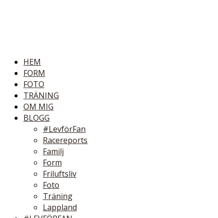
HEM
FORM
FOTO
TRÄNING
OM MIG
BLOGG
#LevförFan
Racereports
Familj
Form
Friluftsliv
Foto
Träning
Lappland