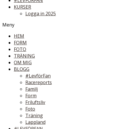
#LEVFÖRFAN
KURSER
Logga in 2025
Meny
HEM
FORM
FOTO
TRÄNING
OM MIG
BLOGG
#LevförFan
Racereports
Familj
Form
Friluftsliv
Foto
Träning
Lappland
#LEVFÖRFAN