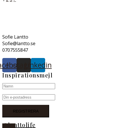
Sidnumrering
för
inlägg
Sofie Lantto
Sofie@lantto.se
0707555847
acebook
Instagram
Linkedin
Inspirationsmejl
@lanttolife