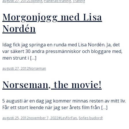
augusti 27, 2012
Löpning
,
Planerad träning
,
Träning
Morgonjogg med Lisa
Nordén
Idag fick jag springa en runda med Lisa Nordén. Ja, det
var säkert 30 andra pressmänniskor och bloggare med,
men strunt i […]
augusti 27, 2012
Norseman
Norseman, the movie!
5 augusti är en dag jag kommer minnas resten av mitt liv.
Får ett stort leende när jag ser årets film från […]
augusti 25, 2012
november 7, 2022
#LevförFan
,
Sofies budord!