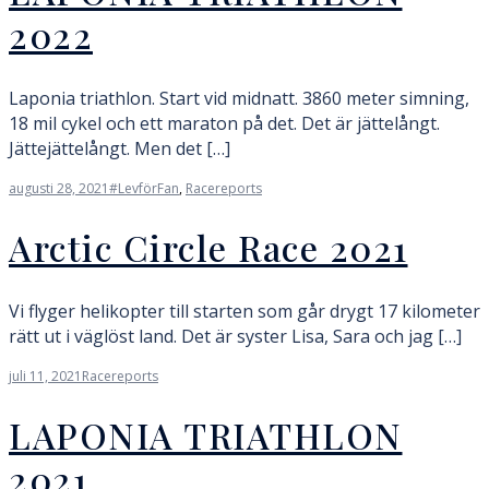
2022
Laponia triathlon. Start vid midnatt. 3860 meter simning,
18 mil cykel och ett maraton på det. Det är jättelångt.
Jättejättelångt. Men det […]
augusti 28, 2021
#LevförFan
,
Racereports
Arctic Circle Race 2021
Vi flyger helikopter till starten som går drygt 17 kilometer
rätt ut i väglöst land. Det är syster Lisa, Sara och jag […]
juli 11, 2021
Racereports
LAPONIA TRIATHLON
2021