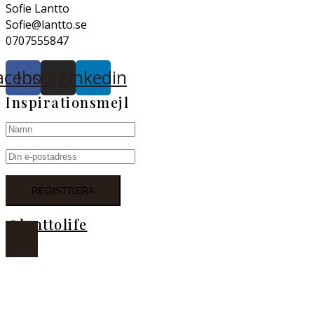
Sofie Lantto
Sofie@lantto.se
0707555847
acebook
Instagram
Linkedin
Inspirationsmejl
@lanttolife