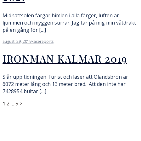
Midnattsolen färgar himlen i alla färger, luften är
ljummen och myggen surrar. Jag tar på mig min våtdräkt
på en gång för […]
augusti 29, 2019
Racereports
IRONMAN KALMAR 2019
Slår upp tidningen Turist och läser att Ölandsbron är
6072 meter lång och 13 meter bred. Att den inte har
7428954 bultar […]
Sidnumrering
1
2
…
5
>
för
inlägg