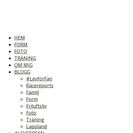
HEM
FORM
FOTO
TRÄNING
OM MIG
BLOGG
#LevförFan
Racereports
Familj
Form
Friluftsliv
Foto
Träning
Lappland