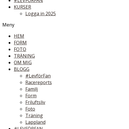
#LEVFÖRFAN
KURSER
Logga in 2025
Meny
HEM
FORM
FOTO
TRÄNING
OM MIG
BLOGG
#LevförFan
Racereports
Familj
Form
Friluftsliv
Foto
Träning
Lappland
#LEVFÖRFAN