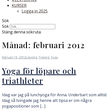
KURSER
Logga in 2025
Sök
Sök
Stäng denna sökruta.
Månad:
februari 2012
februari 16, 2012
Löpning
,
Träning
,
Yoga
Yoga för löpare och
triathleter
Idag var jag på lunchyoga för Anna. Underbart som alltid.
Idag så tvingade jag henne att tipsa er om några
yogapositioner som […]