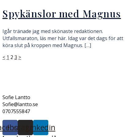
Spykänslor med Magnus
Igår tränade jag med skönaste redaktionen.
Utfallsmaraton, läs mer här. Idag var det dags för att
köra slut på kroppen med Magnus. […]
Sidnumrering
<
1
2
3
>
för
inlägg
Sofie Lantto
Sofie@lantto.se
0707555847
acebook
Instagram
Linkedin