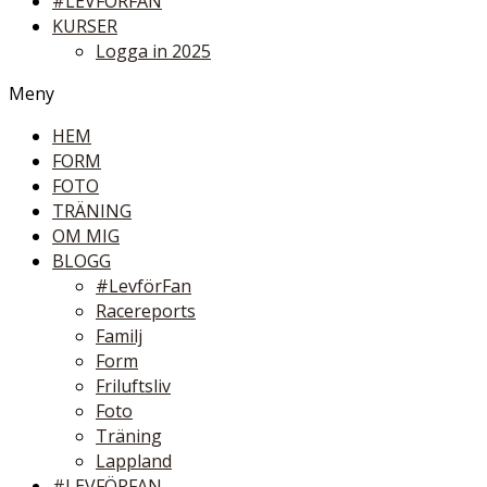
#LEVFÖRFAN
KURSER
Logga in 2025
Meny
HEM
FORM
FOTO
TRÄNING
OM MIG
BLOGG
#LevförFan
Racereports
Familj
Form
Friluftsliv
Foto
Träning
Lappland
#LEVFÖRFAN