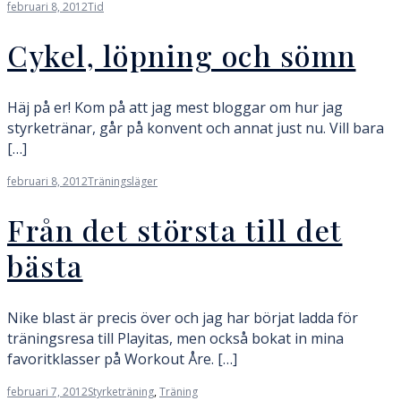
februari 8, 2012
Tid
Cykel, löpning och sömn
Häj på er! Kom på att jag mest bloggar om hur jag
styrketränar, går på konvent och annat just nu. Vill bara
[…]
februari 8, 2012
Träningsläger
Från det största till det
bästa
Nike blast är precis över och jag har börjat ladda för
träningsresa till Playitas, men också bokat in mina
favoritklasser på Workout Åre. […]
februari 7, 2012
Styrketräning
,
Träning