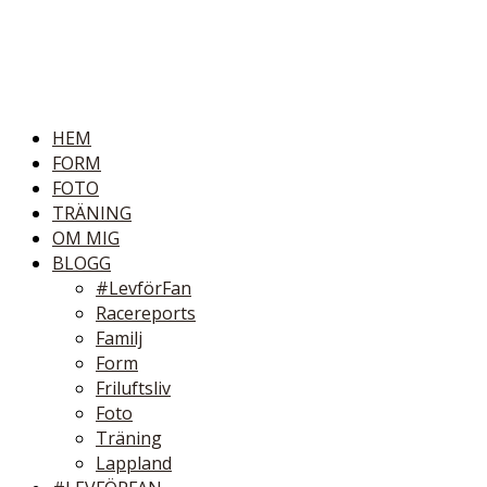
HEM
FORM
FOTO
TRÄNING
OM MIG
BLOGG
#LevförFan
Racereports
Familj
Form
Friluftsliv
Foto
Träning
Lappland