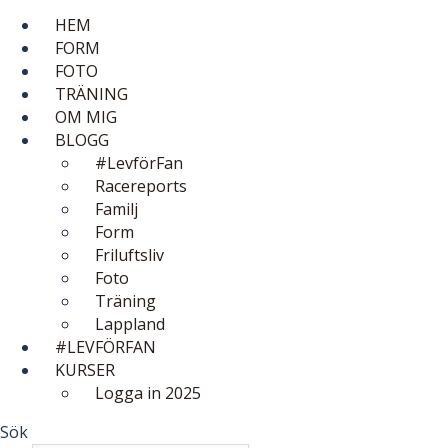
HEM
FORM
FOTO
TRÄNING
OM MIG
BLOGG
#LevförFan
Racereports
Familj
Form
Friluftsliv
Foto
Träning
Lappland
#LEVFÖRFAN
KURSER
Logga in 2025
Sök