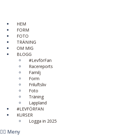
HEM
FORM
FOTO
TRÄNING
OM MIG
BLOGG
#LevförFan
Racereports
Familj
Form
Friluftsliv
Foto
Träning
Lappland
#LEVFÖRFAN
KURSER
Logga in 2025
Meny