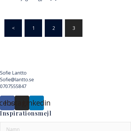
Sidnumrering
<
1
2
3
för
inlägg
Sofie Lantto
Sofie@lantto.se
0707555847
cebook
Instagram
Linkedin
Inspirationsmejl