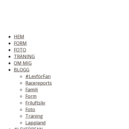
HEM
FORM
FOTO
TRÄNING
OM MIG
BLOGG
#LevförFan
Racereports
Familj
Form
Friluftsliv
Foto
Träning
Lappland