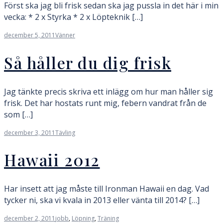
Först ska jag bli frisk sedan ska jag pussla in det här i min
vecka: * 2 x Styrka * 2 x Löpteknik […]
december 5, 2011
Vänner
Så håller du dig frisk
Jag tänkte precis skriva ett inlägg om hur man håller sig
frisk. Det har hostats runt mig, febern vandrat från de
som […]
december 3, 2011
Tävling
Hawaii 2012
Har insett att jag måste till Ironman Hawaii en dag. Vad
tycker ni, ska vi kvala in 2013 eller vänta till 2014? […]
december 2, 2011
jobb
,
Löpning
,
Träning