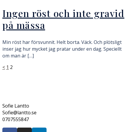
Ingen röst och inte gravid
på mässa
Min röst har försvunnit. Helt borta. Väck. Och plötsligt
inser jag hur mycket jag pratar under en dag. Speciellt
om man är […]
Sidnumrering
<
1
2
för
inlägg
Sofie Lantto
Sofie@lantto.se
0707555847