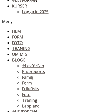
#LEVFÖRFAN
KURSER
Logga in 2025
Meny
HEM
FORM
FOTO
TRÄNING
OM MIG
BLOGG
#LevförFan
Racereports
Familj
Form
Friluftsliv
Foto
Träning
Lappland
#LEVFÖRFAN