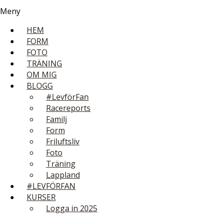
Meny
HEM
FORM
FOTO
TRÄNING
OM MIG
BLOGG
#LevförFan
Racereports
Familj
Form
Friluftsliv
Foto
Träning
Lappland
#LEVFÖRFAN
KURSER
Logga in 2025