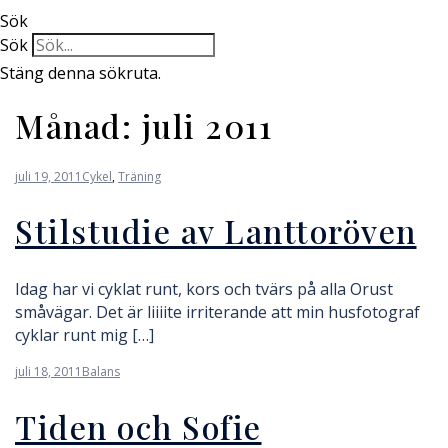
Sök
Sök
Stäng denna sökruta.
Månad:
juli 2011
juli 19, 2011
Cykel
,
Träning
Stilstudie av Lanttoröven
Idag har vi cyklat runt, kors och tvärs på alla Orust
småvägar. Det är liiiite irriterande att min husfotograf
cyklar runt mig […]
juli 18, 2011
Balans
Tiden och Sofie