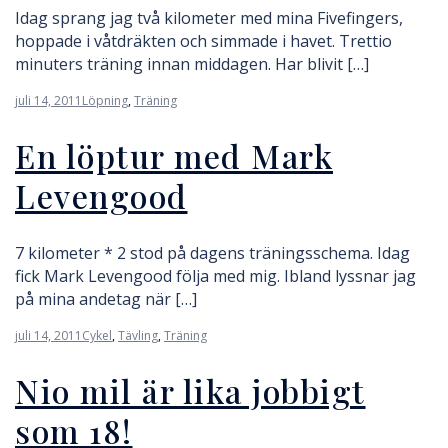
Idag sprang jag två kilometer med mina Fivefingers,
hoppade i våtdräkten och simmade i havet. Trettio
minuters träning innan middagen. Har blivit […]
juli 14, 2011
Löpning
,
Träning
En löptur med Mark
Levengood
7 kilometer * 2 stod på dagens träningsschema. Idag
fick Mark Levengood följa med mig. Ibland lyssnar jag
på mina andetag när […]
juli 14, 2011
Cykel
,
Tävling
,
Träning
Nio mil är lika jobbigt
som 18!