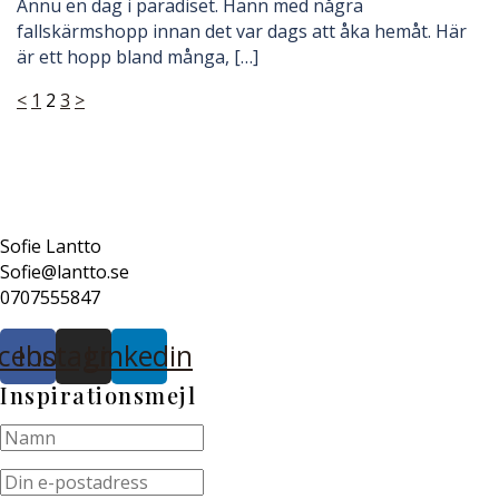
Ännu en dag i paradiset. Hann med några
fallskärmshopp innan det var dags att åka hemåt. Här
är ett hopp bland många, […]
Sidnumrering
<
1
2
3
>
för
inlägg
Sofie Lantto
Sofie@lantto.se
0707555847
cebook
Instagram
Linkedin
Inspirationsmejl