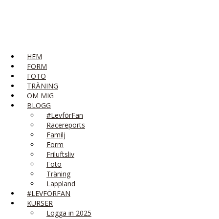
HEM
FORM
FOTO
TRÄNING
OM MIG
BLOGG
#LevförFan
Racereports
Familj
Form
Friluftsliv
Foto
Träning
Lappland
#LEVFÖRFAN
KURSER
Logga in 2025