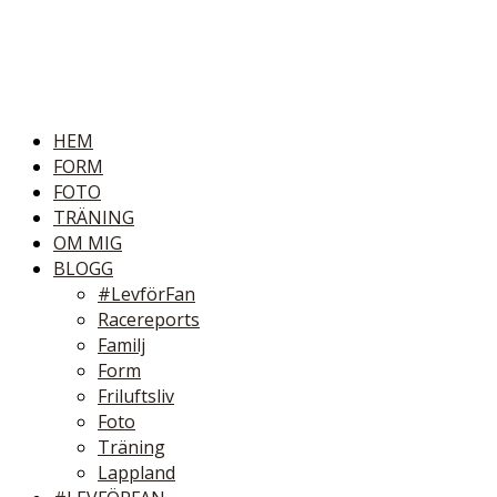
HEM
FORM
FOTO
TRÄNING
OM MIG
BLOGG
#LevförFan
Racereports
Familj
Form
Friluftsliv
Foto
Träning
Lappland