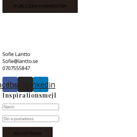
Sofie Lantto
Sofie@lantto.se
0707555847
acebook
Instagram
Linkedin
Inspirationsmejl