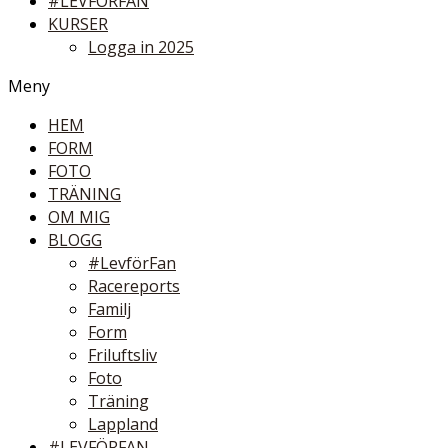
#LEVFÖRFAN
KURSER
Logga in 2025
Meny
HEM
FORM
FOTO
TRÄNING
OM MIG
BLOGG
#LevförFan
Racereports
Familj
Form
Friluftsliv
Foto
Träning
Lappland
#LEVFÖRFAN