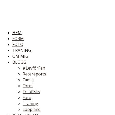
HEM
FORM
FOTO
TRÄNING
OM MIG
BLOGG
#LevförFan
Racereports
Familj
Form
Friluftsliv
Foto
Träning
Lappland