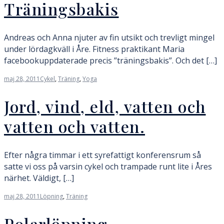
Träningsbakis
Andreas och Anna njuter av fin utsikt och trevligt mingel
under lördagkväll i Åre. Fitness praktikant Maria
facebookuppdaterade precis ”träningsbakis”. Och det […]
maj 28, 2011
Cykel
,
Träning
,
Yoga
Jord, vind, eld, vatten och
vatten och vatten.
Efter några timmar i ett syrefattigt konferensrum så
satte vi oss på varsin cykel och trampade runt lite i Åres
närhet. Väldigt, […]
maj 28, 2011
Löpning
,
Träning
Polarlöpning