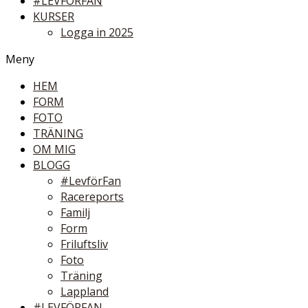
#LEVFÖRFAN
KURSER
Logga in 2025
Meny
HEM
FORM
FOTO
TRÄNING
OM MIG
BLOGG
#LevförFan
Racereports
Familj
Form
Friluftsliv
Foto
Träning
Lappland
#LEVFÖRFAN