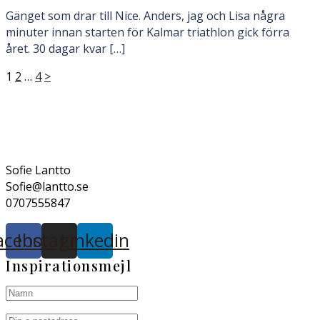
Gänget som drar till Nice. Anders, jag och Lisa några
minuter innan starten för Kalmar triathlon gick förra
året. 30 dagar kvar […]
Sidnumrering
1
2
…
4
>
för
inlägg
Sofie Lantto
Sofie@lantto.se
0707555847
acebook
Instagram
Linkedin
Inspirationsmejl