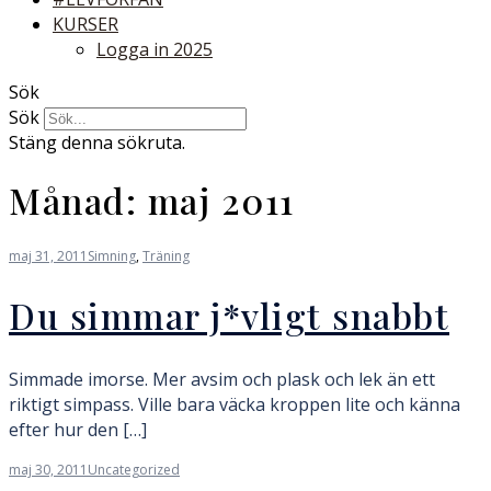
KURSER
Logga in 2025
Sök
Sök
Stäng denna sökruta.
Månad:
maj 2011
maj 31, 2011
Simning
,
Träning
Du simmar j*vligt snabbt
Simmade imorse. Mer avsim och plask och lek än ett
riktigt simpass. Ville bara väcka kroppen lite och känna
efter hur den […]
maj 30, 2011
Uncategorized