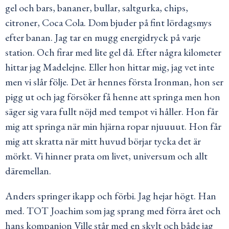
gel och bars, bananer, bullar, saltgurka, chips,
citroner, Coca Cola. Dom bjuder på fint lördagsmys
efter banan. Jag tar en mugg energidryck på varje
station. Och firar med lite gel då. Efter några kilometer
hittar jag Madelejne. Eller hon hittar mig, jag vet inte
men vi slår följe. Det är hennes första Ironman, hon ser
pigg ut och jag försöker få henne att springa men hon
säger sig vara fullt nöjd med tempot vi håller. Hon får
mig att springa när min hjärna ropar njuuuut. Hon får
mig att skratta när mitt huvud börjar tycka det är
mörkt. Vi hinner prata om livet, universum och allt
däremellan.
Anders springer ikapp och förbi. Jag hejar högt. Han
med. TOT Joachim som jag sprang med förra året och
hans kompanjon Ville står med en skylt och både jag