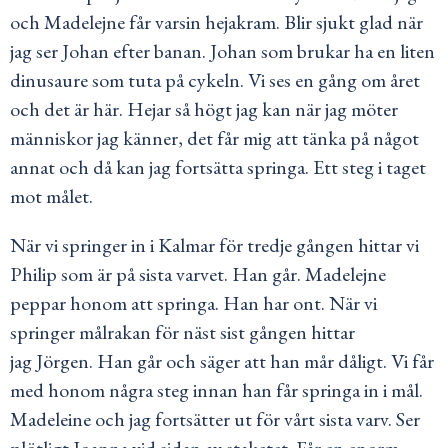
och Madelejne får varsin hejakram. Blir sjukt glad när
jag ser Johan efter banan. Johan som brukar ha en liten
dinusaure som tuta på cykeln. Vi ses en gång om året
och det är här. Hejar så högt jag kan när jag möter
människor jag känner, det får mig att tänka på något
annat och då kan jag fortsätta springa. Ett steg i taget
mot målet.
När vi springer in i Kalmar för tredje gången hittar vi
Philip som är på sista varvet. Han går. Madelejne
peppar honom att springa. Han har ont. När vi
springer målrakan för näst sist gången hittar
jag Jörgen. Han går och säger att han mår dåligt. Vi får
med honom några steg innan han får springa in i mål.
Madeleine och jag fortsätter ut för vårt sista varv. Ser
plötligt Joanna vid sidan av staketet. Får en enorm