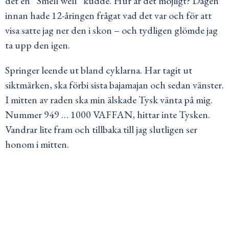
det en ”Smell well” kudde. Hur är det möjligt? Dagen
innan hade 12-åringen frågat vad det var och för att
visa satte jag ner den i skon – och tydligen glömde jag
ta upp den igen.
Springer leende ut bland cyklarna. Har tagit ut
siktmärken, ska förbi sista bajamajan och sedan vänster.
I mitten av raden ska min älskade Tysk vänta på mig.
Nummer 949 … 1000 VAFFAN, hittar inte Tysken.
Vandrar lite fram och tillbaka till jag slutligen ser
honom i mitten.