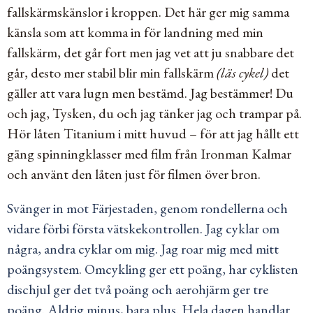
fallskärmskänslor i kroppen. Det här ger mig samma
känsla som att komma in för landning med min
fallskärm, det går fort men jag vet att ju snabbare det
går, desto mer stabil blir min fallskärm
(läs cykel)
det
gäller att vara lugn men bestämd. Jag bestämmer! Du
och jag, Tysken, du och jag tänker jag och trampar på.
Hör låten Titanium i mitt huvud – för att jag hållt ett
gäng spinningklasser med film från Ironman Kalmar
och använt den låten just för filmen över bron.
Svänger in mot Färjestaden, genom rondellerna och
vidare förbi första vätskekontrollen. Jag cyklar om
några, andra cyklar om mig. Jag roar mig med mitt
poängsystem. Omcykling ger ett poäng, har cyklisten
dischjul ger det två poäng och aerohjärm ger tre
poäng. Aldrig minus, bara plus. Hela dagen handlar