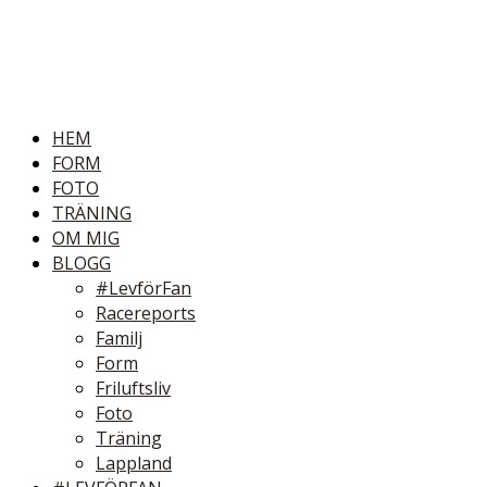
HEM
FORM
FOTO
TRÄNING
OM MIG
BLOGG
#LevförFan
Racereports
Familj
Form
Friluftsliv
Foto
Träning
Lappland