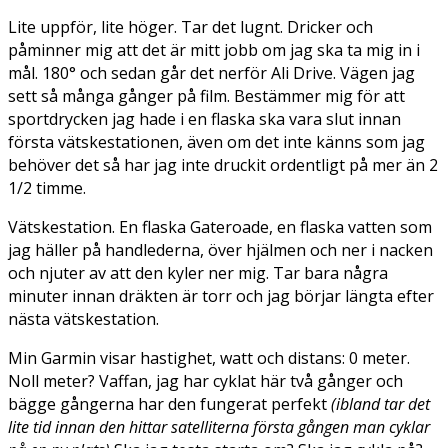
Lite uppför, lite höger. Tar det lugnt. Dricker och
påminner mig att det är mitt jobb om jag ska ta mig in i
mål. 180° och sedan går det nerför Ali Drive. Vägen jag
sett så många gånger på film. Bestämmer mig för att
sportdrycken jag hade i en flaska ska vara slut innan
första vätskestationen, även om det inte känns som jag
behöver det så har jag inte druckit ordentligt på mer än 2
1/2 timme.
Vätskestation. En flaska Gateroade, en flaska vatten som
jag häller på handlederna, över hjälmen och ner i nacken
och njuter av att den kyler ner mig. Tar bara några
minuter innan dräkten är torr och jag börjar längta efter
nästa vätskestation.
Min Garmin visar hastighet, watt och distans: 0 meter.
Noll meter? Vaffan, jag har cyklat här två gånger och
bägge gångerna har den fungerat perfekt
(ibland tar det
lite tid innan den hittar satelliterna första gången man cyklar