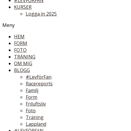
#LEVFÖRFAN
KURSER
Logga in 2025
Meny
HEM
FORM
FOTO
TRÄNING
OM MIG
BLOGG
#LevförFan
Racereports
Familj
Form
Friluftsliv
Foto
Träning
Lappland
#LEVFÖRFAN