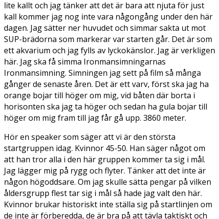
lite kallt och jag tänker att det är bara att njuta för just
kall kommer jag nog inte vara någongång under den här
dagen. Jag sätter ner huvudet och simmar sakta ut mot
SUP-brädorna som markerar var starten går. Det är som
ett akvarium och jag fylls av lyckokänslor. Jag är verkligen
här. Jag ska få simma Ironmansimningarnas
Ironmansimning. Simningen jag sett på film så många
gånger de senaste åren. Det är ett varv, först ska jag ha
orange bojar till höger om mig, vid båten där borta i
horisonten ska jag ta höger och sedan ha gula bojar till
höger om mig fram till jag får gå upp. 3860 meter.
Hör en speaker som säger att vi är den största
startgruppen idag. Kvinnor 45-50. Han säger något om
att han tror alla i den här gruppen kommer ta sig i mål.
Jag lägger mig på rygg och flyter. Tänker att det inte är
någon högoddsare. Om jag skulle sätta pengar på vilken
åldersgrupp flest tar sig i mål så hade jag valt den här.
Kvinnor brukar historiskt inte ställa sig på startlinjen om
de inte är förberedda, de är bra på att tävla taktiskt och