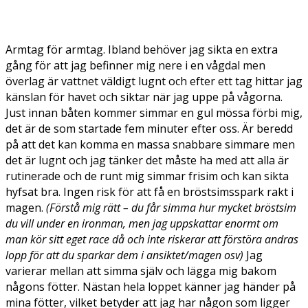
Armtag för armtag. Ibland behöver jag sikta en extra
gång för att jag befinner mig nere i en vågdal men
överlag är vattnet väldigt lugnt och efter ett tag hittar jag
känslan för havet och siktar när jag uppe på vågorna.
Just innan båten kommer simmar en gul mössa förbi mig,
det är de som startade fem minuter efter oss. Är beredd
på att det kan komma en massa snabbare simmare men
det är lugnt och jag tänker det måste ha med att alla är
rutinerade och de runt mig simmar frisim och kan sikta
hyfsat bra. Ingen risk för att få en bröstsimsspark rakt i
magen.
(Förstå mig rätt – du får simma hur mycket bröstsim
du vill under en ironman, men jag uppskattar enormt om
man kör sitt eget race då och inte riskerar att förstöra andras
lopp för att du sparkar dem i ansiktet/magen osv)
Jag
varierar mellan att simma själv och lägga mig bakom
någons fötter. Nästan hela loppet känner jag händer på
mina fötter, vilket betyder att jag har någon som ligger