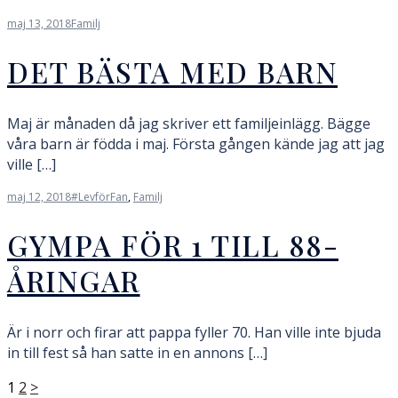
maj 13, 2018
Familj
DET BÄSTA MED BARN
Maj är månaden då jag skriver ett familjeinlägg. Bägge
våra barn är födda i maj. Första gången kände jag att jag
ville […]
maj 12, 2018
#LevförFan
,
Familj
GYMPA FÖR 1 TILL 88-
ÅRINGAR
Är i norr och firar att pappa fyller 70. Han ville inte bjuda
in till fest så han satte in en annons […]
Sidnumrering
1
2
>