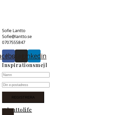
för
inlägg
Sofie Lantto
Sofie@lantto.se
0707555847
acebook
Instagram
Linkedin
Inspirationsmejl
@lanttolife