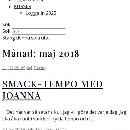
KURSER
Logga in 2025
Sök
Sök
Stäng denna sökruta.
Månad:
maj 2018
maj 31, 2018
Cykel
,
Träning
SMACK-TEMPO MED
JOANNA
”Det här var så satans kul, jag vill göra det varje dag. Jag
ska åka runt i världen, cykla tempo och […]
maj 29, 2018
#LevförFan
,
Cykel
,
Träning