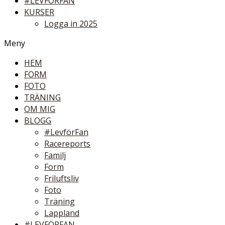
#LEVFÖRFAN
KURSER
Logga in 2025
Meny
HEM
FORM
FOTO
TRÄNING
OM MIG
BLOGG
#LevförFan
Racereports
Familj
Form
Friluftsliv
Foto
Träning
Lappland
#LEVFÖRFAN