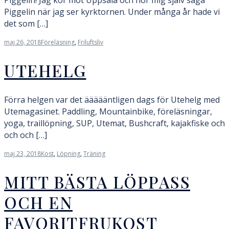
Piggelin! Jag kör mot Uppsala och hör mig själv säga
Piggelin när jag ser kyrktornen. Under många år hade vi
det som […]
maj 26, 2018
Föreläsning
,
Friluftsliv
UTEHELG
Förra helgen var det äääääntligen dags för Utehelg med
Utemagasinet. Paddling, Mountainbike, föreläsningar,
yoga, traillöpning, SUP, Utemat, Bushcraft, kajakfiske och
och och […]
maj 23, 2018
Kost
,
Löpning
,
Träning
MITT BÄSTA LÖPPASS
OCH EN
FAVORITFRUKOST