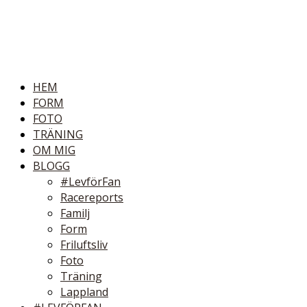
HEM
FORM
FOTO
TRÄNING
OM MIG
BLOGG
#LevförFan
Racereports
Familj
Form
Friluftsliv
Foto
Träning
Lappland