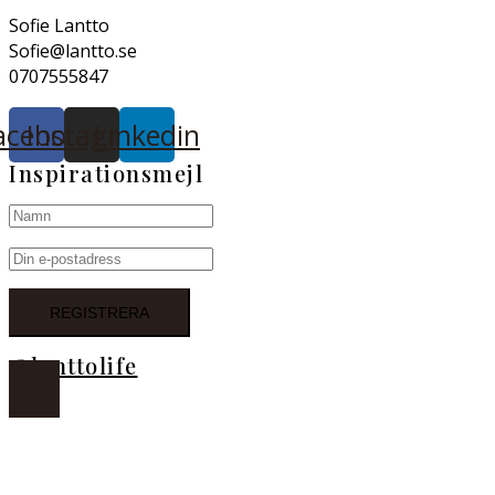
Sofie Lantto
Sofie@lantto.se
0707555847
acebook
Instagram
Linkedin
Inspirationsmejl
@lanttolife