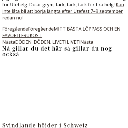
för Utehelg. Du är grym, tack, tack, tack för bra helg!
Kan
inte låta bli att börja längta efter Utefest 7–9 september
redan nu!
Föregående
Föregående
MITT BÄSTA LÖPPASS OCH EN
FAVORITFRUKOST
Nästa
DÖDEN. DÖDEN. LIVET! LIVET!
Nästa
Nå gillar du det här så gillar du nog
också
Svindlande höjder i Schweiz