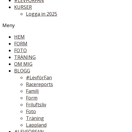
#LEVFÖRFAN
KURSER
Logga in 2025
Meny
HEM
FORM
FOTO
TRÄNING
OM MIG
BLOGG
#LevförFan
Racereports
Familj
Form
Friluftsliv
Foto
Träning
Lappland
#LEVFÖRFAN