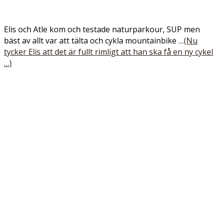
Elis och Atle kom och testade naturparkour, SUP men
bäst av allt var att tälta och cykla mountainbike …
(Nu
tycker Elis att det är fullt rimligt att han ska få en ny cykel
…)