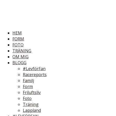
HEM
FORM
FOTO
TRÄNING
OM MIG
BLOGG
#LevförFan
Racereports
Familj
Form
Friluftsliv
Foto
Träning
Lappland