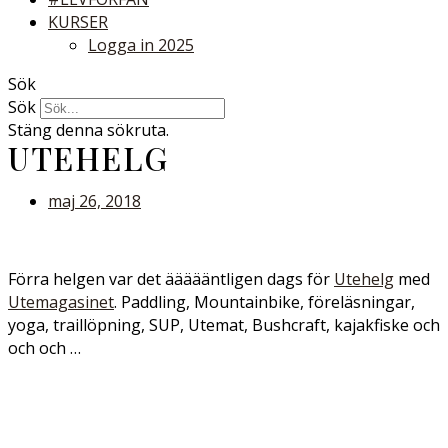
KURSER
Logga in 2025
Sök
Sök
Stäng denna sökruta.
UTEHELG
maj 26, 2018
Förra helgen var det äääääntligen dags för
Utehelg
med
Utemagasinet
. Paddling, Mountainbike, föreläsningar,
yoga, traillöpning, SUP, Utemat, Bushcraft, kajakfiske och
och och …