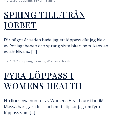
maj 2, 2017
Löpning
,
Prylar
,
Träning
SPRING TILL/FRÅN
JOBBET
För något år sedan hade jag ett löppass där jag klev
av Roslagsbanan och sprang sista biten hem. Känslan
av att kliva av […]
maj 1, 2017
Löpning
,
Träning
,
Womens Health
FYRA LÖPPASS I
WOMENS HEALTH
Nu finns nya numret av Womens Health ute i butik!
Massa härliga sidor – och mitt i tipsar jag om fyra
löppass som […]