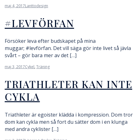
maj 4, 2017
Lanttodesign
#LEVFÖRFAN
Försöker leva efter budskapet på mina
muggar; #levförfan. Det vill säga gör inte livet så jävla
svårt – gör bara mer av det […]
maj 3, 2017
Cykel
,
Träning
TRIATHLETER KAN INTE
CYKLA
Triathleter är egoister klädda i kompression. Dom tror
dom kan cykla men så fort du sätter dom i en klunga
med andra cyklister […]