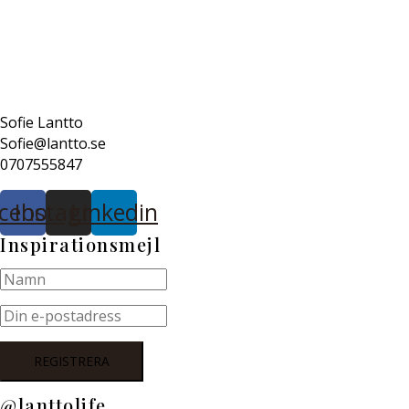
Sofie Lantto
Sofie@lantto.se
0707555847
cebook
Instagram
Linkedin
Inspirationsmejl
@lanttolife