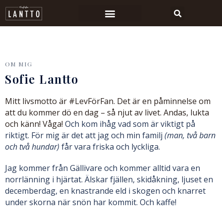
OM MIG
Sofie Lantto
Mitt livsmotto är #LevFörFan. Det är en påminnelse om
att du kommer dö en dag – så njut av livet.
Andas, lukta
och känn! Våga!
Och kom ihåg vad som är viktigt på
riktigt. För mig är det att jag och min familj
(man, två barn
och två hundar)
får vara friska och lyckliga.
Jag kommer från Gällivare och kommer alltid vara en
norrlänning i hjärtat. Älskar fjällen, skidåkning, ljuset en
decemberdag, en knastrande eld i skogen och knarret
under skorna när snön har kommit. Och kaffe!