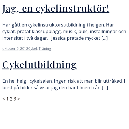
Jag, en cykelinstruktör!
Har gått en cykelinstruktörsutbildning i helgen. Har
cyklat, pratat klassupplägg, musik, puls, inställningar och
intensitet i två dagar. Jessica pratade mycket […]
oktober 6, 2012
Cykel
,
Träning
Cykelutbildning
En hel helg i cykelsalen. Ingen risk att man blir uttråkad. I
brist på bilder så visar jag den här filmen från […]
Sidnumrering
<
1
2
3
>
för
inlägg