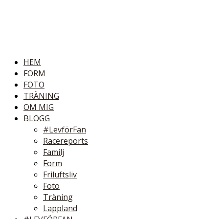
HEM
FORM
FOTO
TRÄNING
OM MIG
BLOGG
#LevförFan
Racereports
Familj
Form
Friluftsliv
Foto
Träning
Lappland