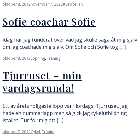
oktober 8, 2012
november 7, 2022
#LevförFan
Sofie coachar Sofie
Idag har jag funderat över vad jag skulle säga åt mig själv
om jag coachade mig själv. Om Sofie och Sofie tog […]
oktober 8, 2012
Löpning
,
Träning
Tjurruset – min
vardagsrunda!
Ett av årets roligaste lopp var i lördags. Tjurruset. Jag
hade en nummerlapp men så gick jag cykelutbildning
istället. Tur för mig att […]
oktober 7, 2012
Cykel
,
Träning