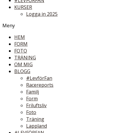
#LEVFÖRFAN
KURSER
Logga in 2025
Meny
HEM
FORM
FOTO
TRÄNING
OM MIG
BLOGG
#LevförFan
Racereports
Familj
Form
Friluftsliv
Foto
Träning
Lappland
#LEVFÖRFAN