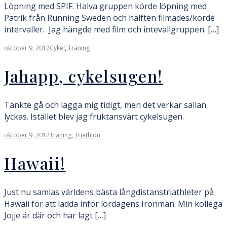
Löpning med SPIF. Halva gruppen körde löpning med
Patrik från Running Sweden och hälften filmades/körde
intervaller. Jag hängde med film och intevallgruppen. […]
oktober 9, 2012
Cykel
,
Träning
Jahapp, cykelsugen!
Tänkte gå och lägga mig tidigt, men det verkar sällan
lyckas. Istället blev jag fruktansvärt cykelsugen.
oktober 9, 2012
Träning
,
Triathlon
Hawaii!
Just nu samlas världens bästa långdistanstriathleter på
Hawaii för att ladda inför lördagens Ironman. Min kollega
Jojje är där och har lagt […]