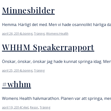
Minnesbilder
Hemma. Härligt det med. Men vi hade osannolikt härliga da
april 26, 2014
Löpning
,
Träning
,
Womens Health
WHHM Speakerrapport
Önskar, önskar, önskar jag hade kunnat springa idag. Men j
april 25, 2014
Löpning
,
Träning
#whhm
Womens Health halvmarathon. Planen var att springa, men mit
april 19, 2014
Cykel
,
Resor
,
Träning