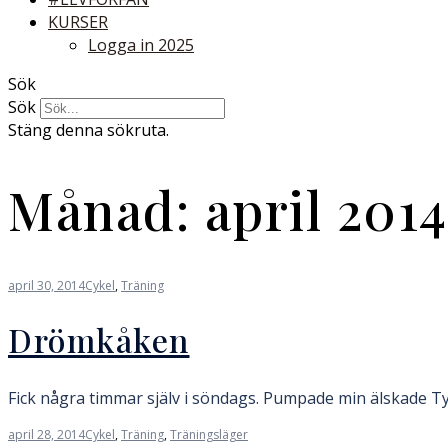
KURSER
Logga in 2025
Sök
Sök
Stäng denna sökruta.
Månad:
april 2014
april 30, 2014
Cykel
,
Träning
Drömkåken
Fick några timmar själv i söndags. Pumpade min älskade Tysk
april 28, 2014
Cykel
,
Träning
,
Träningsläger