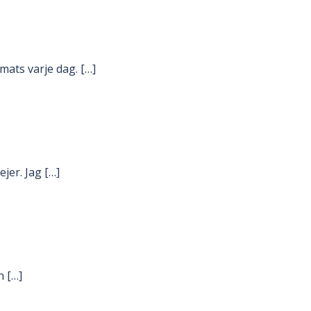
mats varje dag. […]
jer. Jag […]
h […]