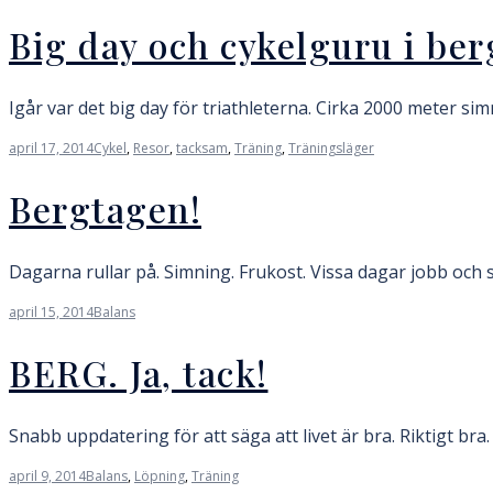
Big day och cykelguru i be
Igår var det big day för triathleterna. Cirka 2000 meter si
april 17, 2014
Cykel
,
Resor
,
tacksam
,
Träning
,
Träningsläger
Bergtagen!
Dagarna rullar på. Simning. Frukost. Vissa dagar jobb och 
april 15, 2014
Balans
BERG. Ja, tack!
Snabb uppdatering för att säga att livet är bra. Riktigt br
april 9, 2014
Balans
,
Löpning
,
Träning