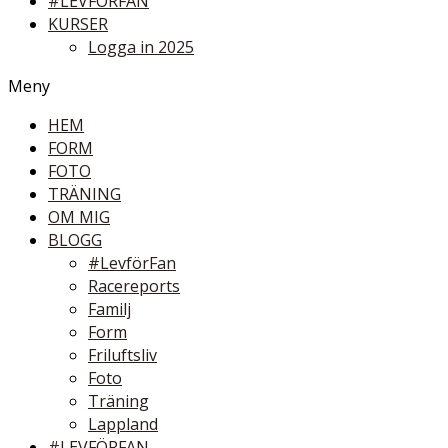
#LEVFÖRFAN
KURSER
Logga in 2025
Meny
HEM
FORM
FOTO
TRÄNING
OM MIG
BLOGG
#LevförFan
Racereports
Familj
Form
Friluftsliv
Foto
Träning
Lappland
#LEVFÖRFAN