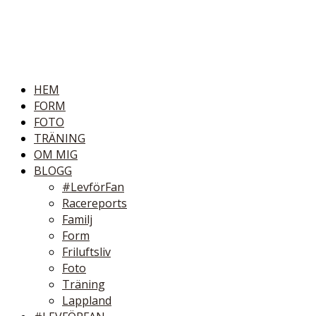
HEM
FORM
FOTO
TRÄNING
OM MIG
BLOGG
#LevförFan
Racereports
Familj
Form
Friluftsliv
Foto
Träning
Lappland