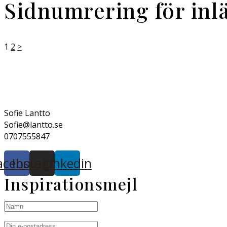
Sidnumrering för inl
1
2
>
Sofie Lantto
Sofie@lantto.se
0707555847
acebook
Instagram
Linkedin
Inspirationsmejl