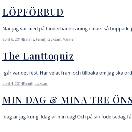
LÖPFÖRBUD
När jag var med på hinderbaneträning i mars så hoppade ja
april 6, 2014
Balans
,
Familj
,
tacksam
,
Vänner
The Lanttoquiz
Igår var det fest. Har velat fram och tillbaka om jag ska o
april 4, 2014
Familj
,
tacksam
MIN DAG & MINA TRE ÖN
Idag är jag kung. Idag är min dag! Och på sin födelsedag f