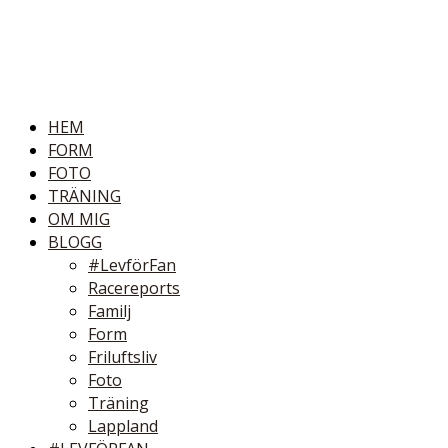
HEM
FORM
FOTO
TRÄNING
OM MIG
BLOGG
#LevförFan
Racereports
Familj
Form
Friluftsliv
Foto
Träning
Lappland