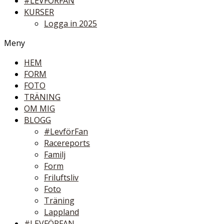
#LEVFÖRFAN
KURSER
Logga in 2025
Meny
HEM
FORM
FOTO
TRÄNING
OM MIG
BLOGG
#LevförFan
Racereports
Familj
Form
Friluftsliv
Foto
Träning
Lappland
#LEVFÖRFAN