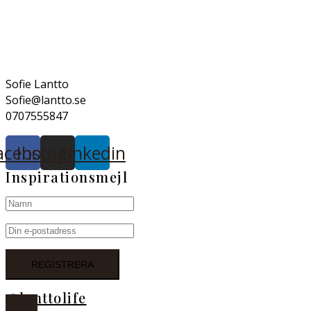
Sofie Lantto
Sofie@lantto.se
0707555847
acebook
Instagram
Linkedin
Inspirationsmejl
@lanttolife