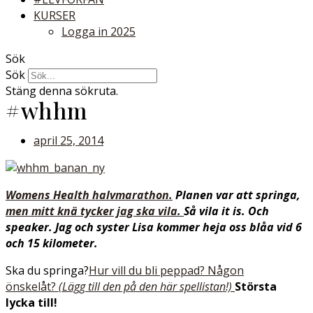
KURSER
Logga in 2025
Sök
Sök
Stäng denna sökruta.
#whhm
april 25, 2014
Womens Health halvmarathon.
Planen var att springa,
men mitt knä tycker jag ska vila.
Så vila it is. Och
speaker. Jag och syster Lisa kommer heja oss blåa vid 6
och 15 kilometer.
Ska du springa?
Hur vill du bli peppad? Någon
önskelåt?
(Lägg till den på den här spellistan!)
Största
lycka till!