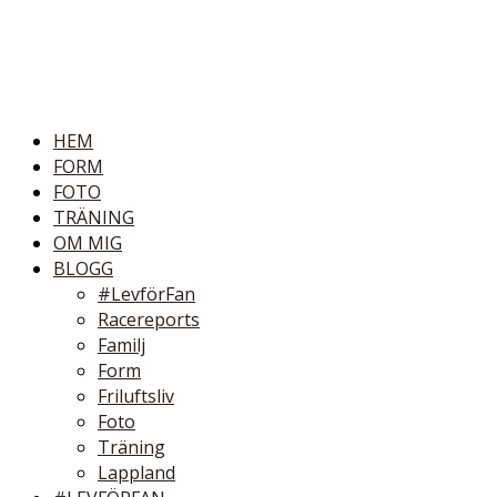
HEM
FORM
FOTO
TRÄNING
OM MIG
BLOGG
#LevförFan
Racereports
Familj
Form
Friluftsliv
Foto
Träning
Lappland