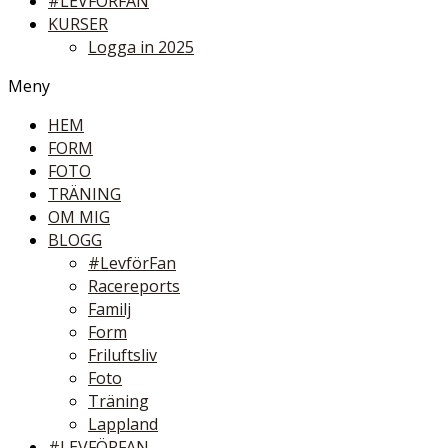
#LEVFÖRFAN
KURSER
Logga in 2025
Meny
HEM
FORM
FOTO
TRÄNING
OM MIG
BLOGG
#LevförFan
Racereports
Familj
Form
Friluftsliv
Foto
Träning
Lappland
#LEVFÖRFAN