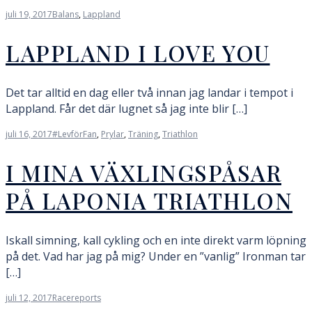
juli 19, 2017
Balans
,
Lappland
LAPPLAND I LOVE YOU
Det tar alltid en dag eller två innan jag landar i tempot i
Lappland. Får det där lugnet så jag inte blir […]
juli 16, 2017
#LevförFan
,
Prylar
,
Träning
,
Triathlon
I MINA VÄXLINGSPÅSAR
PÅ LAPONIA TRIATHLON
Iskall simning, kall cykling och en inte direkt varm löpning
på det. Vad har jag på mig? Under en ”vanlig” Ironman tar
[…]
juli 12, 2017
Racereports