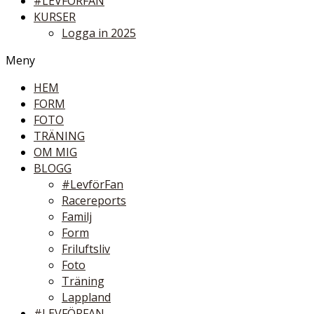
#LEVFÖRFAN
KURSER
Logga in 2025
Meny
HEM
FORM
FOTO
TRÄNING
OM MIG
BLOGG
#LevförFan
Racereports
Familj
Form
Friluftsliv
Foto
Träning
Lappland
#LEVFÖRFAN