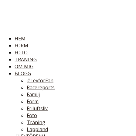
HEM
FORM
FOTO
TRÄNING
OM MIG
BLOGG
#LevförFan
Racereports
Familj
Form
Friluftsliv
Foto
Träning
Lappland