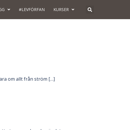
GG
#LEVFÖRFAN
KURSER
ara om allt från ström […]