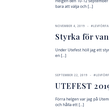
Helgen den 10-12 september 
bara att välja och […]
NOVEMBER 4, 2019
#LEVFÖRF
Styrka för va
Under Utefest höll jag ett st
en […]
SEPTEMBER 22, 2019
#LEVFÖR
UTEFEST 201
Förra helgen var jag på Utemag
och hålla ett […]