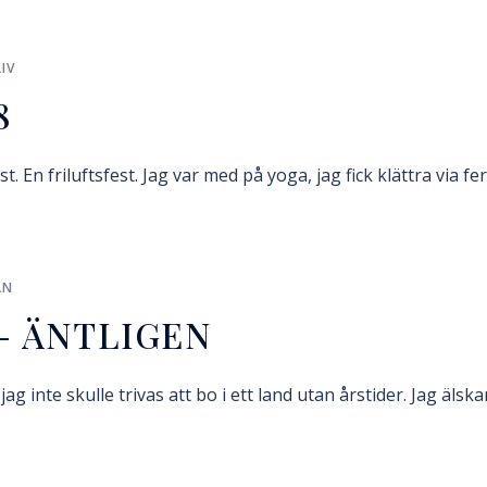
IV
8
. En friluftsfest. Jag var med på yoga, jag fick klättra via fe
AN
– ÄNTLIGEN
jag inte skulle trivas att bo i ett land utan årstider. Jag äl