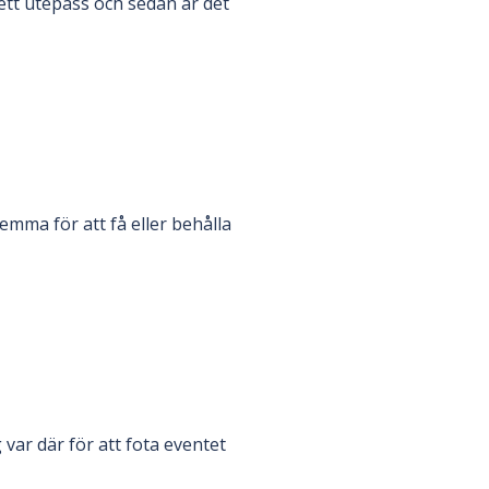
tt utepass och sedan är det
emma för att få eller behålla
 var där för att fota eventet