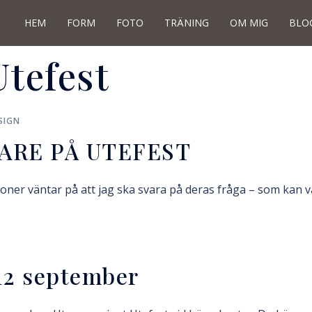
HEM
FORM
FOTO
TRÄNING
OM MIG
BLO
Utefest
SIGN
ARE PÅ UTEFEST
soner väntar på att jag ska svara på deras fråga – som kan v
2 september