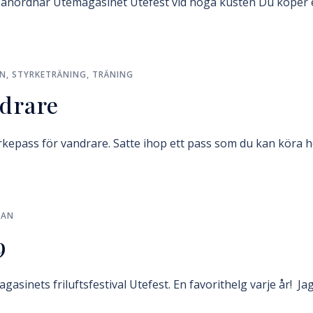
anordnar Utemagasinet Utefest vid höga kusten Du köper e
AN
,
STYRKETRÄNING
,
TRÄNING
ndrare
yrkepass för vandrare. Satte ihop ett pass som du kan köra h
FAN
9
asinets friluftsfestival Utefest. En favorithelg varje år! Jag