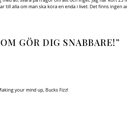
g med att svara på frågor om allt och inget. Jag har kört 23
ill alla om man ska köra en enda i livet. Det finns ingen an
OM GÖR DIG SNABBARE!
”
Making your mind up, Bucks Fizz!