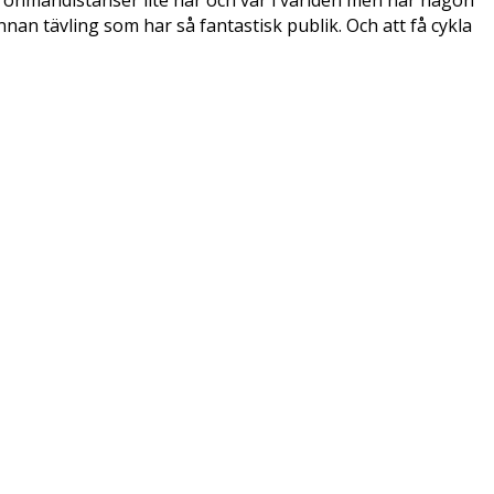
 Ironmandistanser lite här och var i världen men när någon
nan tävling som har så fantastisk publik. Och att få cykla