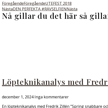
Föregående
Föregående
UTEFEST 2018
Nästa
DEN PERFEKTA #RÄVSELFIEN
Nästa
Nå gillar du det här så gill
Löpteknikanalys med Fredri
december 1, 2024
Inga kommentarer
En löpteknikanalys med Fredrik Zillén ”Spring snabbare oc