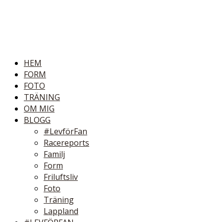
HEM
FORM
FOTO
TRÄNING
OM MIG
BLOGG
#LevförFan
Racereports
Familj
Form
Friluftsliv
Foto
Träning
Lappland