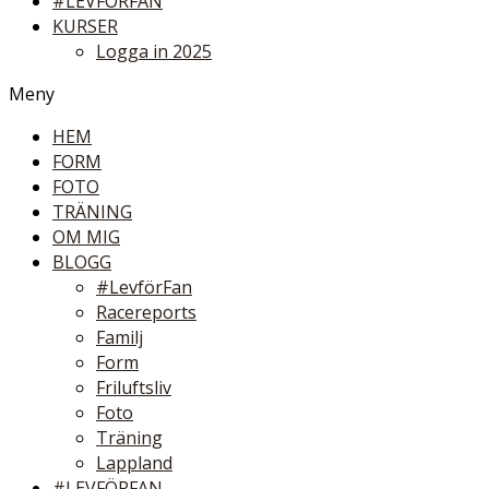
#LEVFÖRFAN
KURSER
Logga in 2025
Meny
HEM
FORM
FOTO
TRÄNING
OM MIG
BLOGG
#LevförFan
Racereports
Familj
Form
Friluftsliv
Foto
Träning
Lappland
#LEVFÖRFAN