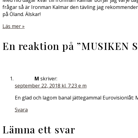
Med nio dagar kvar till Ironman Kalmar börjar jag varje da
frågar så är Ironman Kalmar den tävling jag rekommenderar t
på Öland. Älskar!
Läs mer »
En reaktion på ”
MUSIKEN S
M
skriver:
september 22, 2018 kl. 7:23 e m
En glad och lagom banal jättegammal Eurovisionlåt: 
Svara
Lämna ett svar