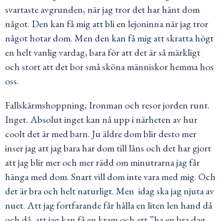
svartaste avgrunden, när jag tror det har hänt dom
något. Den kan få mig att bli en lejoninna när jag tror
något hotar dom. Men den kan få mig att skratta högt
en helt vanlig vardag, bara för att det är så märkligt
och stort att det bor små sköna människor hemma hos
oss.
Fallskärmshoppning, Ironman och resor jorden runt.
Inget. Absolut inget kan nå upp i närheten av hur
coolt det är med barn. Ju äldre dom blir desto mer
inser jag att jag bara har dom till låns och det har gjort
att jag blir mer och mer rädd om minutrarna jag får
hänga med dom. Snart vill dom inte vara med mig. Och
det är bra och helt naturligt. Men idag ska jag njuta av
nuet. Att jag fortfarande får hålla en liten len hand då
och då, att jag kan få en kram och ett ”ha en bra dag