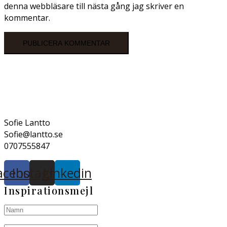
denna webbläsare till nästa gång jag skriver en
kommentar.
Sofie Lantto
Sofie@lantto.se
0707555847
acebook
Instagram
Linkedin
Inspirationsmejl