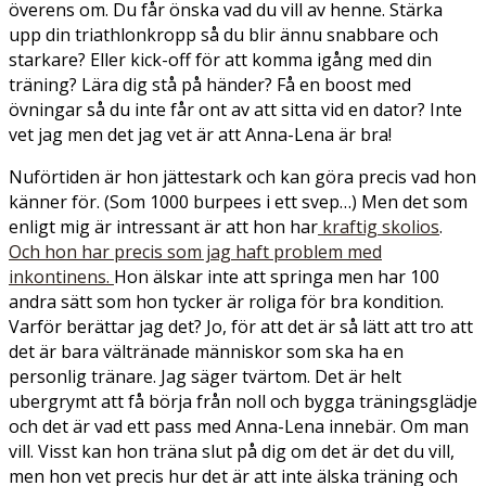
överens om. Du får önska vad du vill av henne. Stärka
upp din triathlonkropp så du blir ännu snabbare och
starkare? Eller kick-off för att komma igång med din
träning? Lära dig stå på händer? Få en boost med
övningar så du inte får ont av att sitta vid en dator? Inte
vet jag men det jag vet är att Anna-Lena är bra!
Nuförtiden är hon jättestark och kan göra precis vad hon
känner för. (Som 1000 burpees i ett svep…) Men det som
enligt mig är intressant är att hon har
kraftig skolios
.
Och hon har precis som jag haft problem med
inkontinens.
Hon älskar inte att springa men har 100
andra sätt som hon tycker är roliga för bra kondition.
Varför berättar jag det? Jo, för att det är så lätt att tro att
det är bara vältränade människor som ska ha en
personlig tränare. Jag säger tvärtom. Det är helt
ubergrymt att få börja från noll och bygga träningsglädje
och det är vad ett pass med Anna-Lena innebär. Om man
vill. Visst kan hon träna slut på dig om det är det du vill,
men hon vet precis hur det är att inte älska träning och