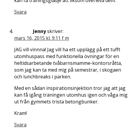
kan få träningsglädje att liksom överleva dem.
Svara
Jenny
skriver:
mars 16, 2015 kl. 9:11 f m
JAG vill vinnna! Jag vill ha ett upplägg på ett tufft
utomhuspass med funktionella övningar för en
heltidsarbetande tvåbarnsmamme-kontorsråtta,
som jag kan ta med mig på semestrar, i skogaen
och lunchbreaks i parken.
Med en sådan inspirationsinjektion tror jag att jag
kan få igång träningen utomhus igen och våga mig
ut från gymmets trista betongbunker.
Kram!
Svara