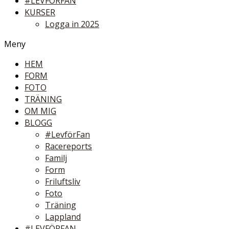
#LEVFÖRFAN
KURSER
Logga in 2025
Meny
HEM
FORM
FOTO
TRÄNING
OM MIG
BLOGG
#LevförFan
Racereports
Familj
Form
Friluftsliv
Foto
Träning
Lappland
#LEVFÖRFAN