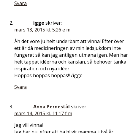
Svara
igge
skriver:
mars 13, 2015 kl. 5:26 e m
Åh det vore ju helt underbart att vinna! Efter över
ett år då medicineringen av min ledsjukdom inte
fungerat så kan jag äntligen utmana igen. Men har
helt tappat idéerna och känslan, så behöver tanka
inspiration och nya idéer
Hoppas hoppas hoppas!! /igge
Svara
Anna Pernestål
skriver:
mars 14, 2015 kl. 11:17 f m
Jag vill vinna!
Jag har nu, efter att ha blivit mamma, i två år