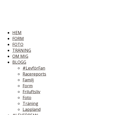
HEM
FORM
FOTO
TRÄNING
OM MIG
BLOGG
#LevförFan
Racereports
Familj
Form
Friluftsliv
Foto
Träning
Lappland