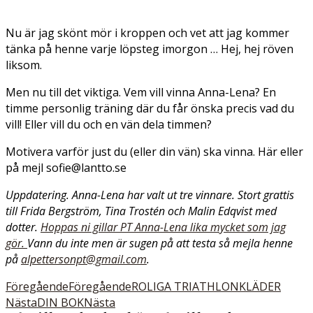
Nu är jag skönt mör i kroppen och vet att jag kommer
tänka på henne varje löpsteg imorgon … Hej, hej röven
liksom.
Men nu till det viktiga. Vem vill vinna Anna-Lena? En
timme personlig träning där du får önska precis vad du
vill! Eller vill du och en vän dela timmen?
Motivera varför just du (eller din vän) ska vinna. Här eller
på mejl sofie@lantto.se
Uppdatering. Anna-Lena har valt ut tre vinnare. Stort grattis
till Frida Bergström, Tina Trostén och Malin Edqvist med
dotter.
Hoppas ni gillar PT Anna-Lena lika mycket som jag
gör.
Vann du inte men är sugen på att testa så mejla henne
på
alpettersonpt@gmail.com
.
Föregående
Föregående
ROLIGA TRIATHLONKLÄDER
Nästa
DIN BOK
Nästa