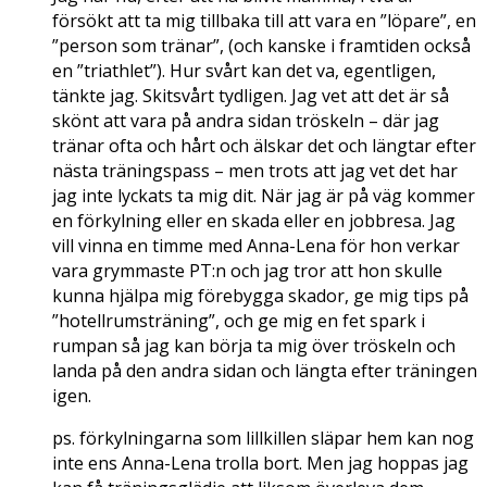
försökt att ta mig tillbaka till att vara en ”löpare”, en
”person som tränar”, (och kanske i framtiden också
en ”triathlet”). Hur svårt kan det va, egentligen,
tänkte jag. Skitsvårt tydligen. Jag vet att det är så
skönt att vara på andra sidan tröskeln – där jag
tränar ofta och hårt och älskar det och längtar efter
nästa träningspass – men trots att jag vet det har
jag inte lyckats ta mig dit. När jag är på väg kommer
en förkylning eller en skada eller en jobbresa. Jag
vill vinna en timme med Anna-Lena för hon verkar
vara grymmaste PT:n och jag tror att hon skulle
kunna hjälpa mig förebygga skador, ge mig tips på
”hotellrumsträning”, och ge mig en fet spark i
rumpan så jag kan börja ta mig över tröskeln och
landa på den andra sidan och längta efter träningen
igen.
ps. förkylningarna som lillkillen släpar hem kan nog
inte ens Anna-Lena trolla bort. Men jag hoppas jag