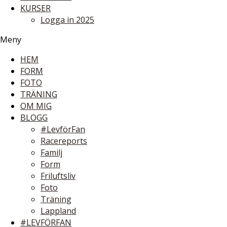
KURSER
Logga in 2025
Meny
HEM
FORM
FOTO
TRÄNING
OM MIG
BLOGG
#LevförFan
Racereports
Familj
Form
Friluftsliv
Foto
Träning
Lappland
#LEVFÖRFAN