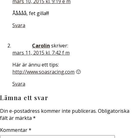
mars 10, 2015 kl. 9:19 e m
Ååååå, fet gilla!!!
Svara
Carolin
skriver:
mars 11, 2015 kl. 7:42 f m
Här är ännu ett tips:
http://www.soasracing.com
🙂
Svara
Lämna ett svar
Din e-postadress kommer inte publiceras.
Obligatoriska
fält är märkta
*
Kommentar
*