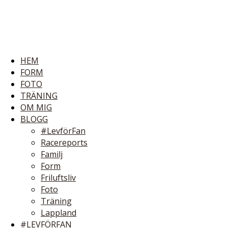
HEM
FORM
FOTO
TRÄNING
OM MIG
BLOGG
#LevförFan
Racereports
Familj
Form
Friluftsliv
Foto
Träning
Lappland
#LEVFÖRFAN