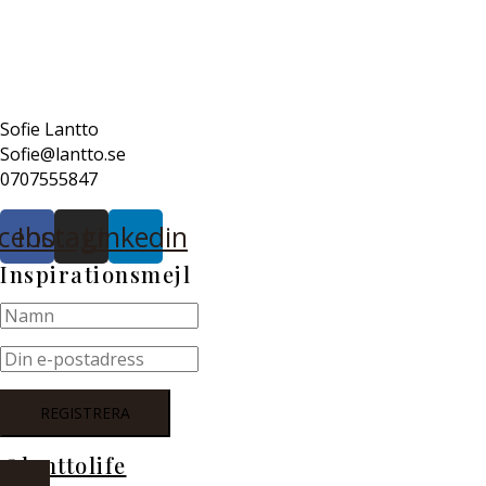
Sofie Lantto
Sofie@lantto.se
0707555847
cebook
Instagram
Linkedin
Inspirationsmejl
@lanttolife