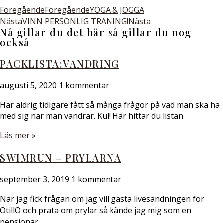
Föregående
Föregående
YOGA & JOGGA
Nästa
VINN PERSONLIG TRÄNING!
Nästa
Nå gillar du det här så gillar du nog
också
PACKLISTA:VANDRING
augusti 5, 2020
1 kommentar
Har aldrig tidigare fått så många frågor på vad man ska ha
med sig när man vandrar. Kul! Här hittar du listan
Läs mer »
SWIMRUN – PRYLARNA
september 3, 2019
1 kommentar
När jag fick frågan om jag vill gästa livesändningen för
ÖtillÖ och prata om prylar så kände jag mig som en
pensionär