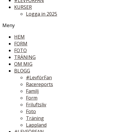
#LEVFÖRFAN
KURSER
Logga in 2025
Meny
HEM
FORM
FOTO
TRÄNING
OM MIG
BLOGG
#LevförFan
Racereports
Familj
Form
Friluftsliv
Foto
Träning
Lappland
#LEVFÖRFAN