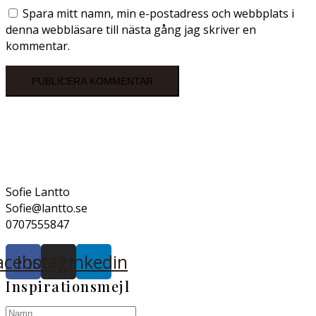
Spara mitt namn, min e-postadress och webbplats i
denna webbläsare till nästa gång jag skriver en
kommentar.
Sofie Lantto
Sofie@lantto.se
0707555847
acebook
Instagram
Linkedin
Inspirationsmejl