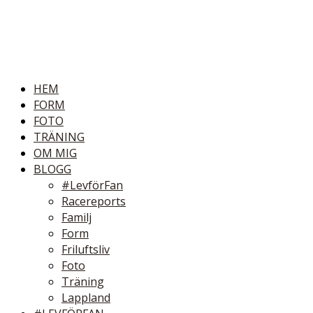
HEM
FORM
FOTO
TRÄNING
OM MIG
BLOGG
#LevförFan
Racereports
Familj
Form
Friluftsliv
Foto
Träning
Lappland