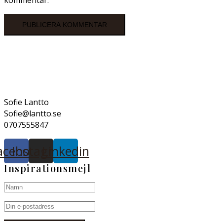
kommentar.
Sofie Lantto
Sofie@lantto.se
0707555847
acebook
Instagram
Linkedin
Inspirationsmejl