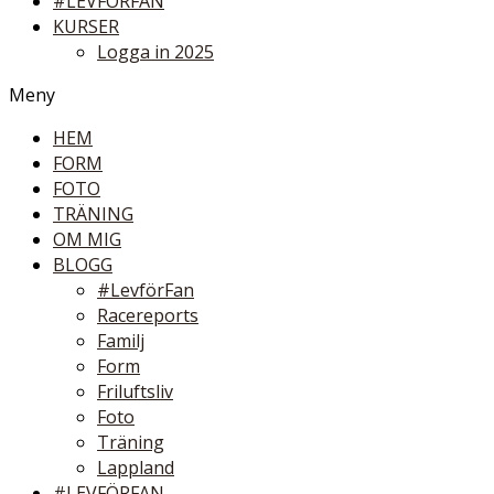
#LEVFÖRFAN
KURSER
Logga in 2025
Meny
HEM
FORM
FOTO
TRÄNING
OM MIG
BLOGG
#LevförFan
Racereports
Familj
Form
Friluftsliv
Foto
Träning
Lappland
#LEVFÖRFAN