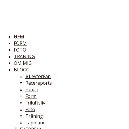
HEM
FORM
FOTO
TRÄNING
OM MIG
BLOGG
#LevförFan
Racereports
Familj
Form
Friluftsliv
Foto
Träning
Lappland