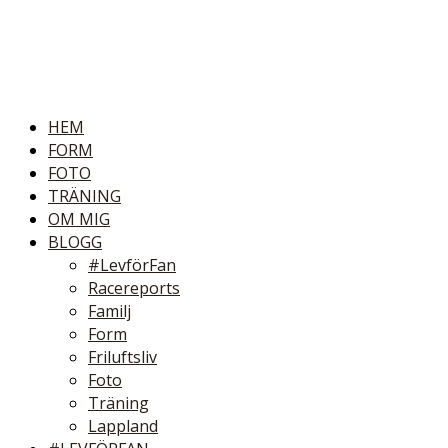
HEM
FORM
FOTO
TRÄNING
OM MIG
BLOGG
#LevförFan
Racereports
Familj
Form
Friluftsliv
Foto
Träning
Lappland