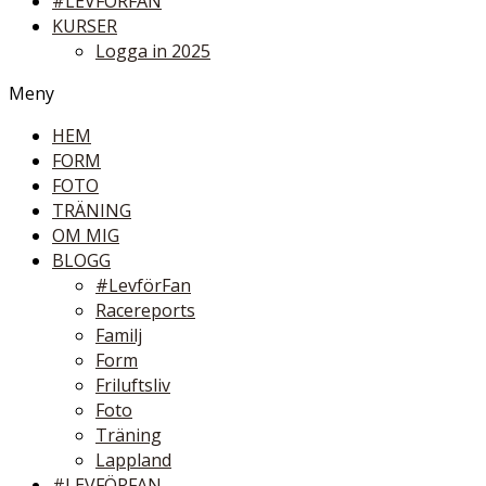
#LEVFÖRFAN
KURSER
Logga in 2025
Meny
HEM
FORM
FOTO
TRÄNING
OM MIG
BLOGG
#LevförFan
Racereports
Familj
Form
Friluftsliv
Foto
Träning
Lappland
#LEVFÖRFAN