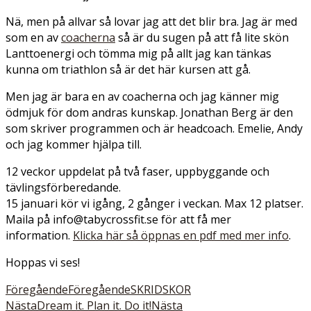
Nä, men på allvar så lovar jag att det blir bra. Jag är med
som en av
coacherna
så är du sugen på att få lite skön
Lanttoenergi och tömma mig på allt jag kan tänkas
kunna om triathlon så är det här kursen att gå.
Men jag är bara en av coacherna och jag känner mig
ödmjuk för dom andras kunskap. Jonathan Berg är den
som skriver programmen och är headcoach. Emelie, Andy
och jag kommer hjälpa till.
12 veckor uppdelat på två faser, uppbyggande och
tävlingsförberedande.
15 januari kör vi igång, 2 gånger i veckan. Max 12 platser.
Maila på info@tabycrossfit.se för att få mer
information.
Klicka här så öppnas en pdf med mer info
.
Hoppas vi ses!
Föregående
Föregående
SKRIDSKOR
Nästa
Dream it. Plan it. Do it!
Nästa