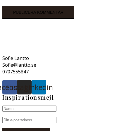
Sofie Lantto
Sofie@lantto.se
0707555847
acebook
Instagram
Linkedin
Inspirationsmejl