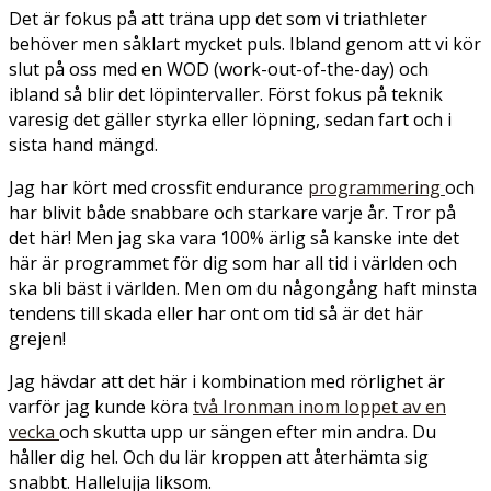
Det är fokus på att träna upp det som vi triathleter
behöver men såklart mycket puls. Ibland genom att vi kör
slut på oss med en WOD (work-out-of-the-day) och
ibland så blir det löpintervaller. Först fokus på teknik
varesig det gäller styrka eller löpning, sedan fart och i
sista hand mängd.
Jag har kört med crossfit endurance
programmering
och
har blivit både snabbare och starkare varje år. Tror på
det här! Men jag ska vara 100% ärlig så kanske inte det
här är programmet för dig som har all tid i världen och
ska bli bäst i världen. Men om du någongång haft minsta
tendens till skada eller har ont om tid så är det här
grejen!
Jag hävdar att det här i kombination med rörlighet är
varför jag kunde köra
två Ironman inom loppet av en
vecka
och skutta upp ur sängen efter min andra. Du
håller dig hel. Och du lär kroppen att återhämta sig
snabbt. Hallelujja liksom.