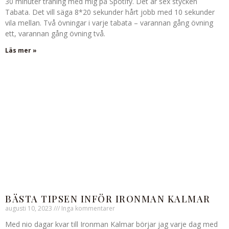
30 minuter träning med mig på Spotify. Det är sex stycken
Tabata. Det vill säga 8*20 sekunder hårt jobb med 10 sekunder
vila mellan. Två övningar i varje tabata – varannan gång övning
ett, varannan gång övning två.
Läs mer »
BÄSTA TIPSEN INFÖR IRONMAN KALMAR
augusti 10, 2023
Inga kommentarer
Med nio dagar kvar till Ironman Kalmar börjar jag varje dag med