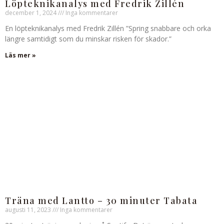
Löpteknikanalys med Fredrik Zillén
december 1, 2024
Inga kommentarer
En löpteknikanalys med Fredrik Zillén ”Spring snabbare och orka
längre samtidigt som du minskar risken för skador.”
Läs mer »
Träna med Lantto – 30 minuter Tabata
augusti 11, 2023
Inga kommentarer