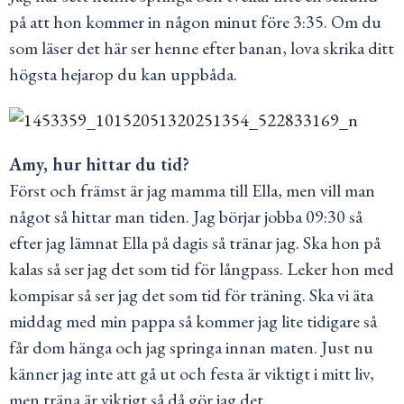
på att hon kommer in någon minut före 3:35. Om du
som läser det här ser henne efter banan, lova skrika ditt
högsta hejarop du kan uppbåda.
Amy, hur hittar du tid?
Först och främst är jag mamma till Ella, men vill man
något så hittar man tiden. Jag börjar jobba 09:30 så
efter jag lämnat Ella på dagis så tränar jag. Ska hon på
kalas så ser jag det som tid för långpass. Leker hon med
kompisar så ser jag det som tid för träning. Ska vi äta
middag med min pappa så kommer jag lite tidigare så
får dom hänga och jag springa innan maten. Just nu
känner jag inte att gå ut och festa är viktigt i mitt liv,
men träna är viktigt så då gör jag det.