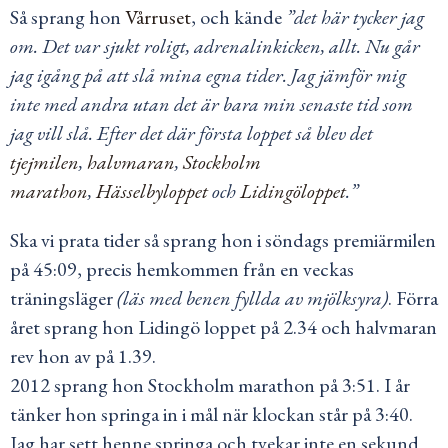
Så sprang hon
Vårruset
, och kände
”det här tycker jag
om. Det var sjukt roligt, adrenalinkicken, allt. Nu går
jag igång på att slå mina egna tider. Jag jämför mig
inte med andra utan det är bara min senaste tid som
jag vill slå. Efter det där första loppet så blev det
tjejmilen
,
halvmaran
,
Stockholm
marathon
,
Hässelbyloppet
och
Lidingöloppet
.”
Ska vi prata tider så sprang hon i söndags premiärmilen
på 45:09, precis hemkommen från en veckas
träningsläger
(läs med benen fyllda av mjölksyra)
. Förra
året sprang hon Lidingö loppet på 2.34 och halvmaran
rev hon av på 1.39.
2012 sprang hon Stockholm marathon på 3:51. I år
tänker hon springa in i mål när klockan står på 3:40.
Jag har sett henne springa och tvekar inte en sekund