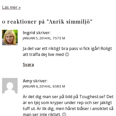
Läs mer »
0 reaktioner på ”
Anrik simmiljö
”
Ingrid
skriver:
JANUARI 5, 2014 KL. 7:57 E M
Ja det var ett riktigt bra pass vi fick igår! Roligt
att träffa dej live med 🙂
Svara
Amy
skriver:
JANUARI 6, 2014 KL. 6:58 E M
Är det dig man ser på bild på Toughest.se? Det
är en tjej som kryper under rep och ser jäkligt
tuff ut. Är lik dig, men håret blåser i ansiktet så
man ser inte riktigt. 🙂