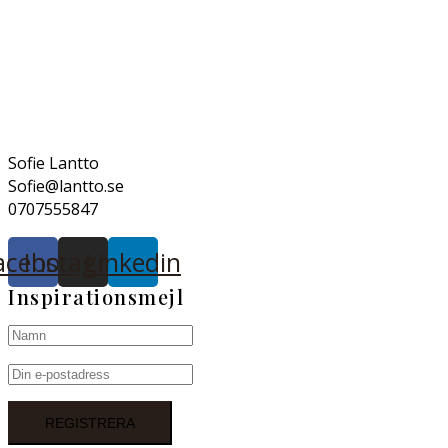
Sofie Lantto
Sofie@lantto.se
0707555847
acebook
Instagram
Linkedin
Inspirationsmejl