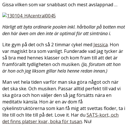
Gissa vilken som var snabbast och mest avslappnad …
Härligt att byta ordinarie poolen inkl. hårbollar på botten mot
den här även om den inte är optimal för att simträna i.
Lite gym på det och så 2 timmar cykel med
Jessica
. Hon
var magiskt bra som vanligt. Funderade vad jag tycker är
så bra med hennes klasser och kom fram till att det är
framförallt tydligheten och musiken.
(Ja, förutom att hon
är hon och jag liksom gillar hela henne redan innan.)
Man vet hela tiden varför man ska göra något och när
det ska ske. Och musiken. Passar alltid perfekt till vad vi
ska göra och hon väljer den så jag försätts nära en
meditativ känsla. Hon är en av dom få
cykelinstruktörerna som kan få mig att svettas floder, ta i
lite till och lite till på det. Love it. Har du
SATS-kort, och
det finns platser kvar, boka för tusan
. Nu!