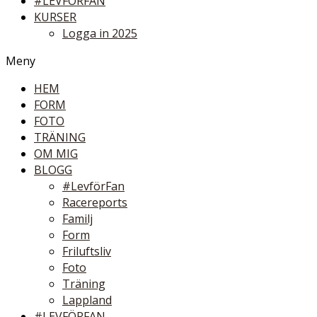
#LEVFÖRFAN
KURSER
Logga in 2025
Meny
HEM
FORM
FOTO
TRÄNING
OM MIG
BLOGG
#LevförFan
Racereports
Familj
Form
Friluftsliv
Foto
Träning
Lappland
#LEVFÖRFAN