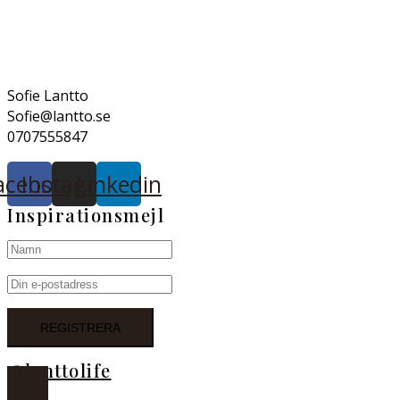
Sofie Lantto
Sofie@lantto.se
0707555847
acebook
Instagram
Linkedin
Inspirationsmejl
@lanttolife