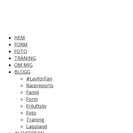
HEM
FORM
FOTO
TRÄNING
OM MIG
BLOGG
#LevförFan
Racereports
Familj
Form
Friluftsliv
Foto
Träning
Lappland