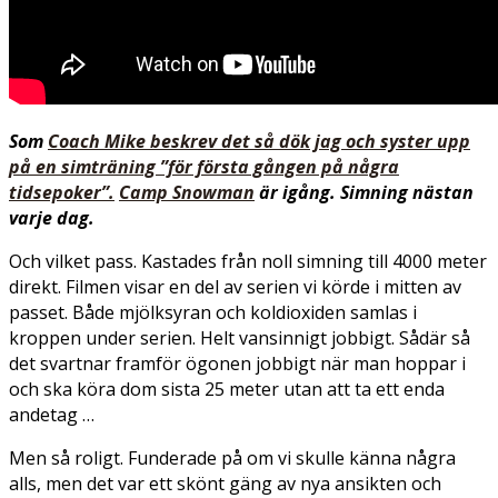
Som
Coach Mike beskrev det så dök jag och syster upp
på en simträning ”för första gången på några
tidsepoker”.
Camp Snowman
är igång. Simning nästan
varje dag.
Och vilket pass. Kastades från noll simning till 4000 meter
direkt. Filmen visar en del av serien vi körde i mitten av
passet. Både mjölksyran och koldioxiden samlas i
kroppen under serien. Helt vansinnigt jobbigt. Sådär så
det svartnar framför ögonen jobbigt när man hoppar i
och ska köra dom sista 25 meter utan att ta ett enda
andetag …
Men så roligt. Funderade på om vi skulle känna några
alls, men det var ett skönt gäng av nya ansikten och