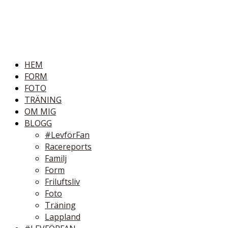
HEM
FORM
FOTO
TRÄNING
OM MIG
BLOGG
#LevförFan
Racereports
Familj
Form
Friluftsliv
Foto
Träning
Lappland