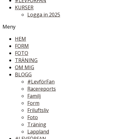
#LEVFÖRFAN
KURSER
Logga in 2025
Meny
HEM
FORM
FOTO
TRÄNING
OM MIG
BLOGG
#LevförFan
Racereports
Familj
Form
Friluftsliv
Foto
Träning
Lappland
#LEVFÖRFAN