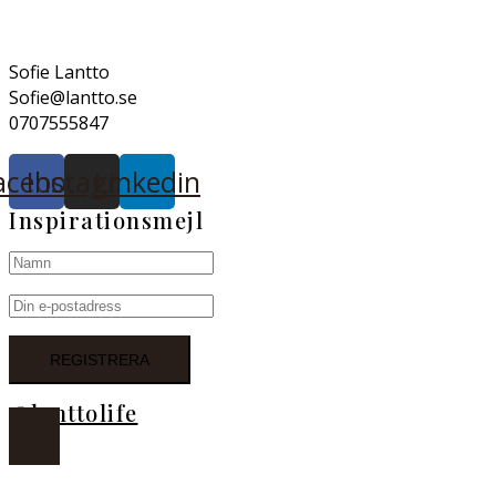
Sofie Lantto
Sofie@lantto.se
0707555847
acebook
Instagram
Linkedin
Inspirationsmejl
@lanttolife