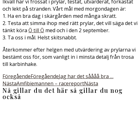
Ikväll har vi frossat i prylar, testat, utvärderat, förkastat
och lekt på stranden. Vårt mål med morgondagen är:
1. Ha en bra dag i skärgården med många skratt.
2. Testa att simma ihop med rätt prylar, det vill säga det vi
tänkt köra
Ö till Ö
med och i den 2 september.
3. Ta oss i mål. Helst skitsnabbt.
Återkommer efter helgen med utvärdering av prylarna vi
bestämt oss för, som vanligt in i minsta detalj från trosa
till karbinhake.
Föregående
Föregående
Jag har det såååå bra …
Nästa
Amfibiemannen – racereport
Nästa
Nå gillar du det här så gillar du nog
också