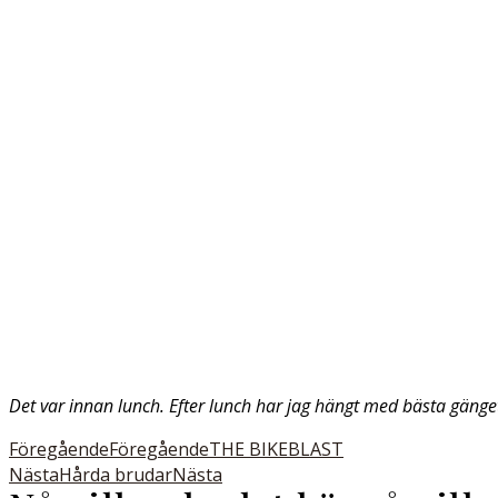
Det var innan lunch. Efter lunch har jag hängt med bästa gänget
Föregående
Föregående
THE BIKEBLAST
Nästa
Hårda brudar
Nästa