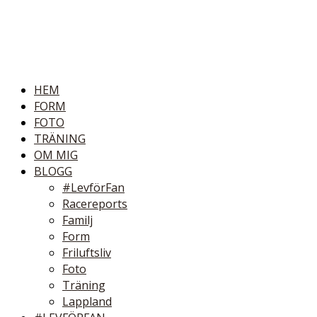
HEM
FORM
FOTO
TRÄNING
OM MIG
BLOGG
#LevförFan
Racereports
Familj
Form
Friluftsliv
Foto
Träning
Lappland