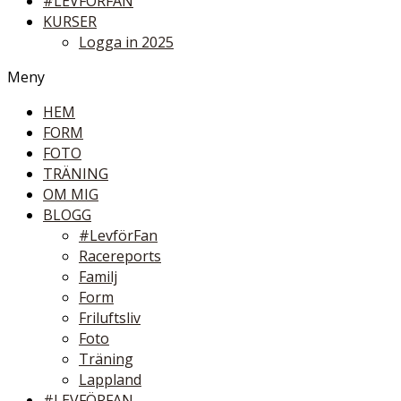
#LEVFÖRFAN
KURSER
Logga in 2025
Meny
HEM
FORM
FOTO
TRÄNING
OM MIG
BLOGG
#LevförFan
Racereports
Familj
Form
Friluftsliv
Foto
Träning
Lappland
#LEVFÖRFAN