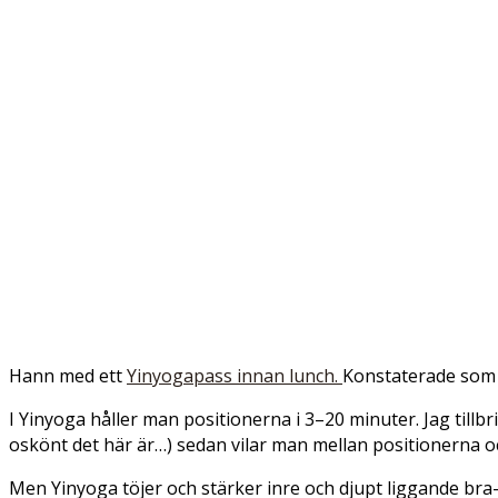
Hann med ett
Yinyogapass innan lunch.
Konstaterade som a
I Yinyoga håller man positionerna i 3–20 minuter. Jag till
oskönt det här är…) sedan vilar man mellan positionerna oc
Men Yinyoga töjer och stärker inre och djupt liggande bra-a