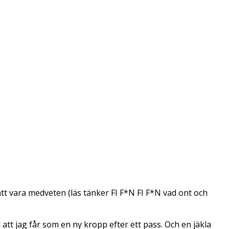
att vara medveten (läs tänker FI F*N FI F*N vad ont och
att jag får som en ny kropp efter ett pass. Och en jäkla