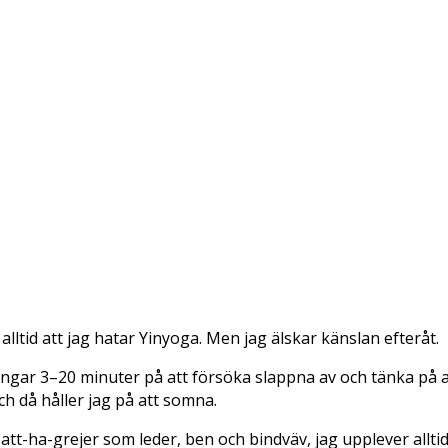
lltid att jag hatar Yinyoga. Men jag älskar känslan efteråt.
bringar 3–20 minuter på att försöka slappna av och tänka på 
h då håller jag på att somna.
tt-ha-grejer som leder, ben och bindväv, jag upplever alltid 