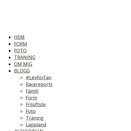
HEM
FORM
FOTO
TRÄNING
OM MIG
BLOGG
#LevförFan
Racereports
Familj
Form
Friluftsliv
Foto
Träning
Lappland