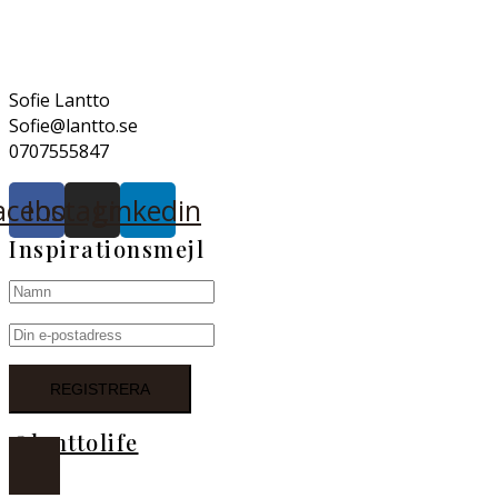
Sofie Lantto
Sofie@lantto.se
0707555847
acebook
Instagram
Linkedin
Inspirationsmejl
@lanttolife