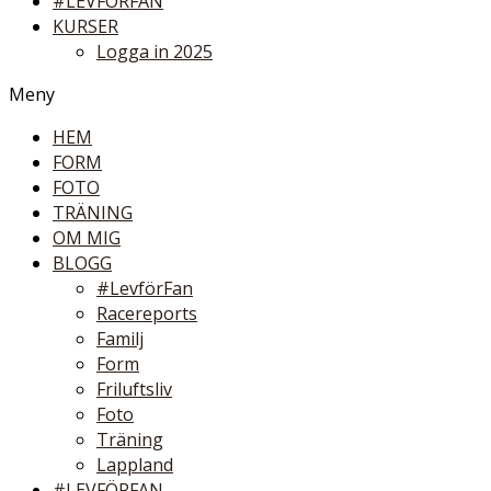
#LEVFÖRFAN
KURSER
Logga in 2025
Meny
HEM
FORM
FOTO
TRÄNING
OM MIG
BLOGG
#LevförFan
Racereports
Familj
Form
Friluftsliv
Foto
Träning
Lappland
#LEVFÖRFAN