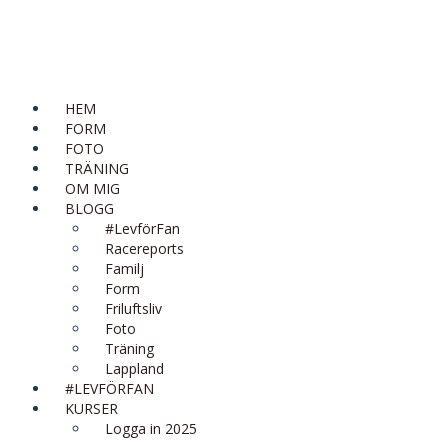
HEM
FORM
FOTO
TRÄNING
OM MIG
BLOGG
#LevförFan
Racereports
Familj
Form
Friluftsliv
Foto
Träning
Lappland
#LEVFÖRFAN
KURSER
Logga in 2025