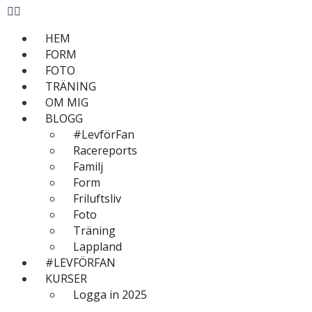
HEM
FORM
FOTO
TRÄNING
OM MIG
BLOGG
#LevförFan
Racereports
Familj
Form
Friluftsliv
Foto
Träning
Lappland
#LEVFÖRFAN
KURSER
Logga in 2025