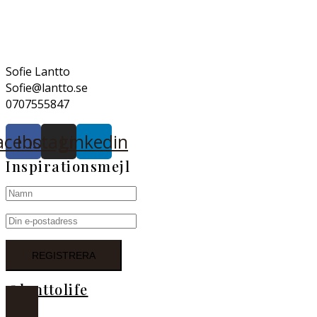
Sofie Lantto
Sofie@lantto.se
0707555847
acebook
Instagram
Linkedin
Inspirationsmejl
@lanttolife