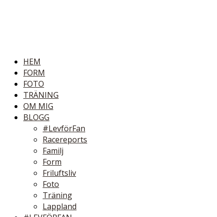
HEM
FORM
FOTO
TRÄNING
OM MIG
BLOGG
#LevförFan
Racereports
Familj
Form
Friluftsliv
Foto
Träning
Lappland