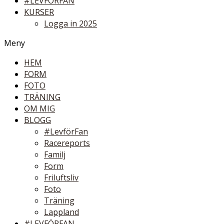
#LEVFÖRFAN
KURSER
Logga in 2025
Meny
HEM
FORM
FOTO
TRÄNING
OM MIG
BLOGG
#LevförFan
Racereports
Familj
Form
Friluftsliv
Foto
Träning
Lappland
#LEVFÖRFAN