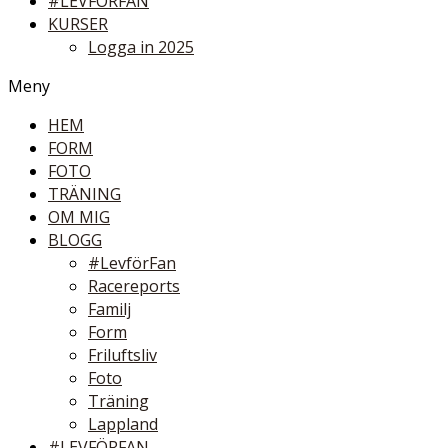
#LEVFÖRFAN
KURSER
Logga in 2025
Meny
HEM
FORM
FOTO
TRÄNING
OM MIG
BLOGG
#LevförFan
Racereports
Familj
Form
Friluftsliv
Foto
Träning
Lappland
#LEVFÖRFAN