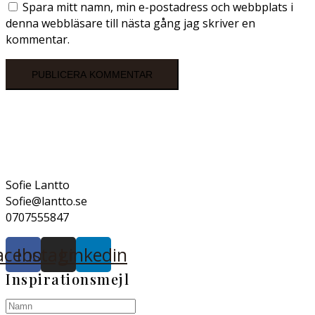
Spara mitt namn, min e-postadress och webbplats i
denna webbläsare till nästa gång jag skriver en
kommentar.
Sofie Lantto
Sofie@lantto.se
0707555847
acebook
Instagram
Linkedin
Inspirationsmejl