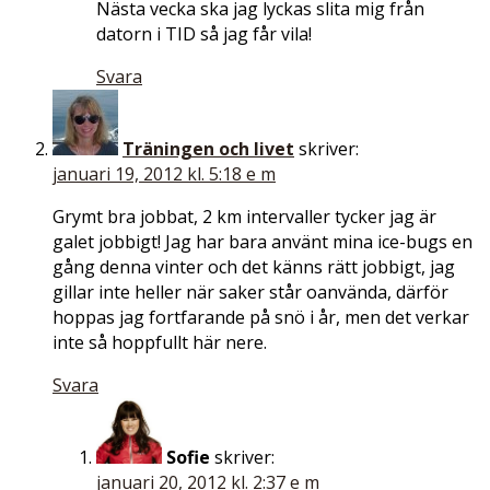
Nästa vecka ska jag lyckas slita mig från
datorn i TID så jag får vila!
Svara
Träningen och livet
skriver:
januari 19, 2012 kl. 5:18 e m
Grymt bra jobbat, 2 km intervaller tycker jag är
galet jobbigt! Jag har bara använt mina ice-bugs en
gång denna vinter och det känns rätt jobbigt, jag
gillar inte heller när saker står oanvända, därför
hoppas jag fortfarande på snö i år, men det verkar
inte så hoppfullt här nere.
Svara
Sofie
skriver:
januari 20, 2012 kl. 2:37 e m