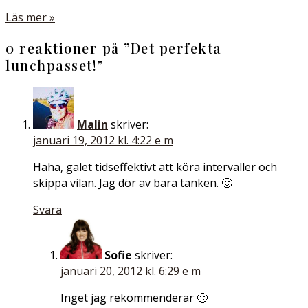
Läs mer »
0 reaktioner på ”
Det perfekta
lunchpasset!
”
Malin
skriver:
januari 19, 2012 kl. 4:22 e m
Haha, galet tidseffektivt att köra intervaller och
skippa vilan. Jag dör av bara tanken. 🙂
Svara
Sofie
skriver:
januari 20, 2012 kl. 6:29 e m
Inget jag rekommenderar 🙂