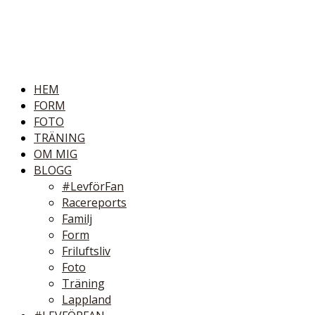
HEM
FORM
FOTO
TRÄNING
OM MIG
BLOGG
#LevförFan
Racereports
Familj
Form
Friluftsliv
Foto
Träning
Lappland