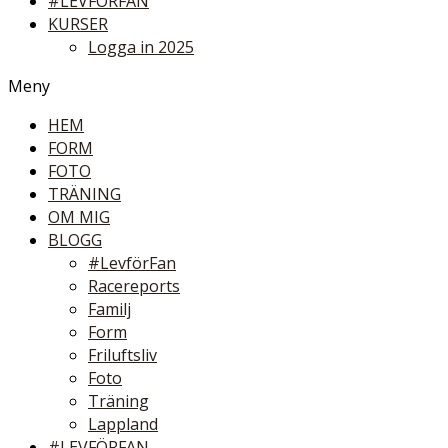
#LEVFÖRFAN
KURSER
Logga in 2025
Meny
HEM
FORM
FOTO
TRÄNING
OM MIG
BLOGG
#LevförFan
Racereports
Familj
Form
Friluftsliv
Foto
Träning
Lappland
#LEVFÖRFAN