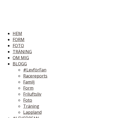
HEM
FORM
FOTO
TRÄNING
OM MIG
BLOGG
#LevförFan
Racereports
Familj
Form
Friluftsliv
Foto
Träning
Lappland