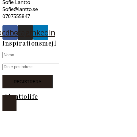
Sofie Lantto
Sofie@lantto.se
0707555847
acebook
Instagram
Linkedin
Inspirationsmejl
@lanttolife