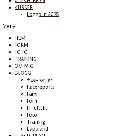
#LEVFÖRFAN
KURSER
Logga in 2025
Meny
HEM
FORM
FOTO
TRÄNING
OM MIG
BLOGG
#LevförFan
Racereports
Familj
Form
Friluftsliv
Foto
Träning
Lappland
#LEVFÖRFAN