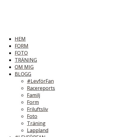
HEM
FORM
FOTO
TRÄNING
OM MIG
BLOGG
#LevförFan
Racereports
Familj
Form
Friluftsliv
Foto
Träning
Lappland