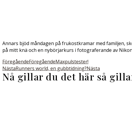
Annars bjöd måndagen på frukostkramar med familjen, sko
på mitt knä och en nybörjarkurs i fotograferande av Nikon
Föregående
Föregående
Maxpulstester!
Nästa
Runners world, en gubbtidning?
Nästa
Nå gillar du det här så gill