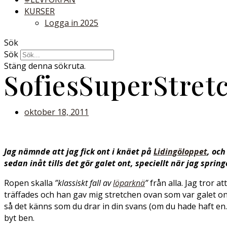
KURSER
Logga in 2025
Sök
Sök
Stäng denna sökruta.
SofiesSuperStretc
oktober 18, 2011
Jag nämnde att jag fick ont i knäet på
Lidingöloppet
, oc
sedan inåt tills det gör galet ont, speciellt när jag sprin
Ropen skalla
”klassiskt fall av
löparknä
”
från alla. Jag tror a
träffades och han gav mig stretchen ovan som var galet ond
så det känns som du drar in din svans (om du hade haft en
byt ben.