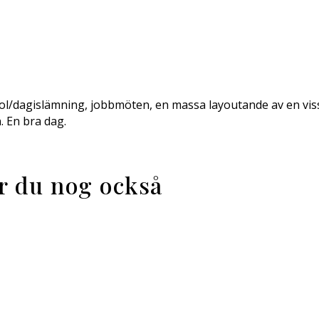
l/dagislämning, jobbmöten, en massa layoutande av en viss
. En bra dag.
ar du nog också