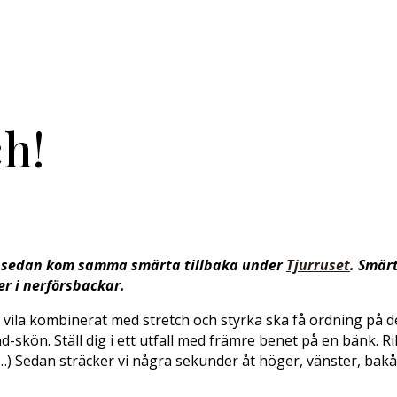
h!
h sedan kom samma smärta tillbaka under
Tjurruset
. Smär
ger i nerförsbackar.
tt vila kombinerat med stretch och styrka ska få ordning på 
-skön. Ställ dig i ett utfall med främre benet på en bänk. 
…) Sedan sträcker vi några sekunder åt höger, vänster, bak