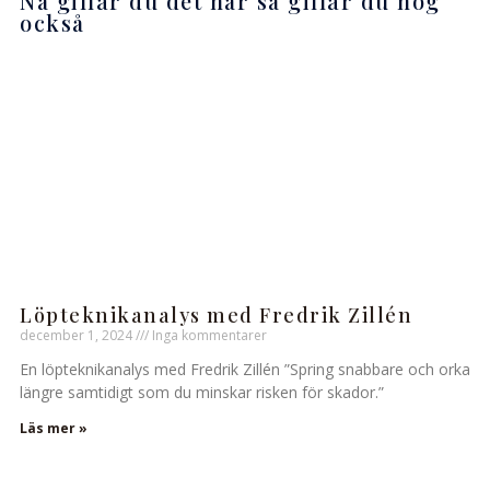
Nå gillar du det här så gillar du nog
också
Löpteknikanalys med Fredrik Zillén
december 1, 2024
Inga kommentarer
En löpteknikanalys med Fredrik Zillén ”Spring snabbare och orka
längre samtidigt som du minskar risken för skador.”
Läs mer »