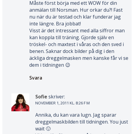
Måste först börja med ett WOW för din
anmälan till Norsman. Hur orkar du?! Fast
nu när du är testad och klar funderar jag
inte längre. Bra jobbat!
Visst är det intressant med alla siffror man
kan koppla till träning. Gjorde själv en
tröskel- och maxtest i våras och den sved i
benen. Saknar dock bilder på dig i den
äckliga dreggelmasken men kanske får vi se
dem i tidningen 😉
Svara
Sofie
skriver:
NOVEMBER 1, 2011 KL. 8:26 F M
Annika, du kan vara lugn. Jag sparar
dreggelmaskbilden till tidningen. You just
wait 🙂