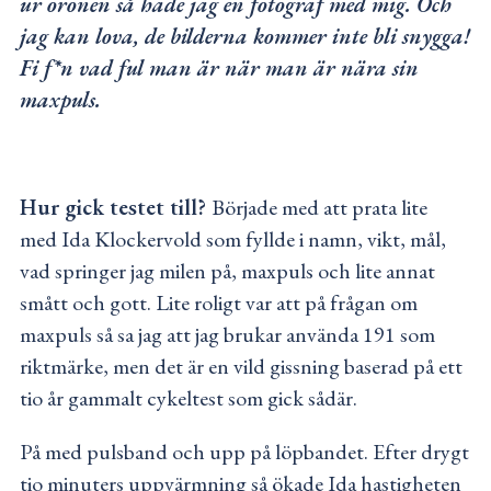
ur öronen så hade jag en fotograf med mig. Och
jag kan lova, de bilderna kommer inte bli snygga!
Fi f*n vad ful man är när man är nära sin
maxpuls.
Hur gick testet till?
Började med att prata lite
med Ida Klockervold som fyllde i namn, vikt, mål,
vad springer jag milen på, maxpuls och lite annat
smått och gott. Lite roligt var att på frågan om
maxpuls så sa jag att jag brukar använda 191 som
riktmärke, men det är en vild gissning baserad på ett
tio år gammalt cykeltest som gick sådär.
På med pulsband och upp på löpbandet. Efter drygt
tio minuters uppvärmning så ökade Ida hastigheten