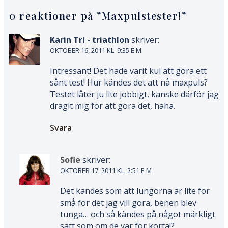
0 reaktioner på ”
Maxpulstester!
”
Karin Tri - triathlon
skriver:
OKTOBER 16, 2011 KL. 9:35 E M
Intressant! Det hade varit kul att göra ett
sånt test! Hur kändes det att nå maxpuls?
Testet låter ju lite jobbigt, kanske därför jag
dragit mig för att göra det, haha.
Svara
Sofie
skriver:
OKTOBER 17, 2011 KL. 2:51 E M
Det kändes som att lungorna är lite för
små för det jag vill göra, benen blev
tunga… och så kändes på något märkligt
sätt som om de var för korta!?