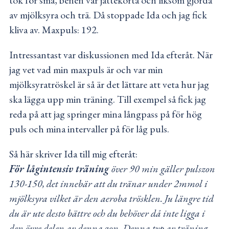
tok för små, benen var jättekorta och liksom gjorda
av mjölksyra och trä. Då stoppade Ida och jag fick
kliva av. Maxpuls: 192.
Intressantast var diskussionen med Ida efteråt. När
jag vet vad min maxpuls är och var min
mjölksyratröskel är så är det lättare att veta hur jag
ska lägga upp min träning. Till exempel så fick jag
reda på att jag springer mina långpass på för hög
puls och mina intervaller på för låg puls.
Så här skriver Ida till mig efteråt:
För lågintensiv träning
över 90 min gäller pulszon
130-150, det innebär att du tränar under 2mmol i
mjölksyra vilket är den aeroba trösklen. Ju längre tid
du är ute desto bättre och du behöver då inte ligga i
den övre delen av denna zon. Denna typ av träning