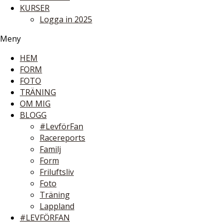
KURSER
Logga in 2025
Meny
HEM
FORM
FOTO
TRÄNING
OM MIG
BLOGG
#LevförFan
Racereports
Familj
Form
Friluftsliv
Foto
Träning
Lappland
#LEVFÖRFAN