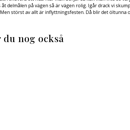
s åt delmålen på vägen så är vägen rolig. Igår drack vi skum
r. Men störst av allt är inflyttningsfesten. Då blir det öltunn
ar du nog också