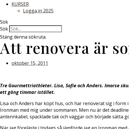
KURSER
Logga in 2025
Sök
Sök
Stäng denna sökruta.
Att renovera är s
oktober 15, 2011
Tre Gourmettriathleter. Lisa, Sofie och Anders. Imorse sku
ett gäng timmar istället.
Lisa och Anders har köpt hus, och har renoverat sig i form i 
Ironman med mig under sommaren. Men nu är det deadline på b
antennkabel, spacklade tak och väggar och började sätta g
När jag föreläste i tisdags så jämförde jag en Ironman med a