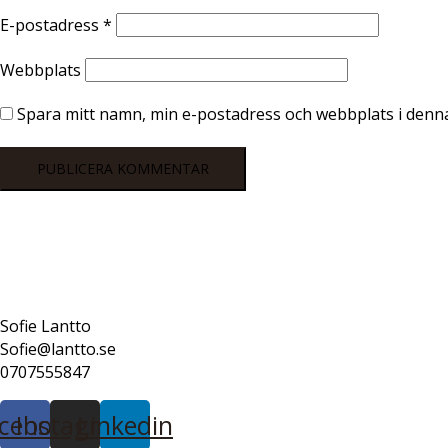
E-postadress
*
Webbplats
Spara mitt namn, min e-postadress och webbplats i denna
Sofie Lantto
Sofie@lantto.se
0707555847
cebook
Instagram
Linkedin