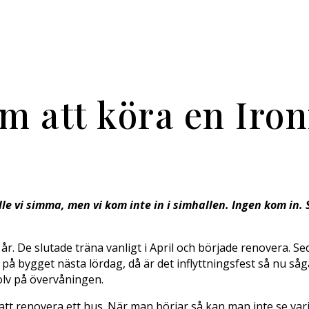
om att köra en Ir
lle vi simma, men vi kom inte in i simhallen. Ingen kom in
år. De slutade träna vanligt i April och började renovera. Se
ygget nästa lördag, då är det inflyttningsfest så nu sågar v
olv på övervåningen.
tt renovera ett hus. När man börjar så kan man inte se varje