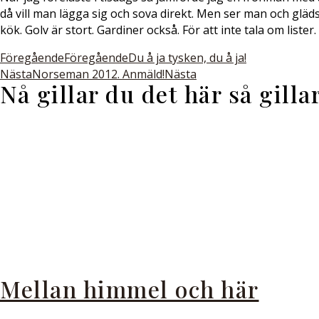
då vill man lägga sig och sova direkt. Men ser man och gläd
kök. Golv är stort. Gardiner också. För att inte tala om liste
Föregående
Föregående
Du å ja tysken, du å ja!
Nästa
Norseman 2012. Anmäld!
Nästa
Nå gillar du det här så gill
Mellan himmel och här