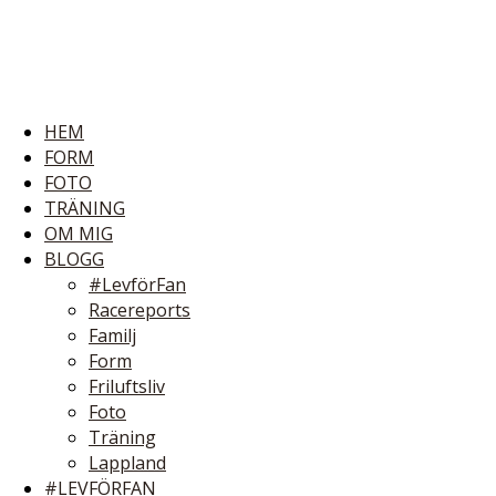
HEM
FORM
FOTO
TRÄNING
OM MIG
BLOGG
#LevförFan
Racereports
Familj
Form
Friluftsliv
Foto
Träning
Lappland
#LEVFÖRFAN