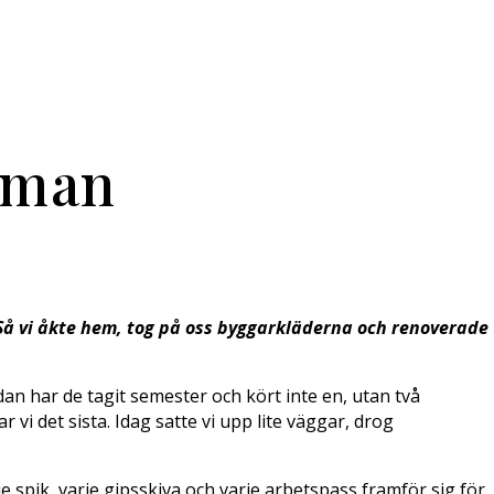
onman
. Så vi åkte hem, tog på oss byggarkläderna och renoverade
dan har de tagit semester och kört inte en, utan två
i det sista. Idag satte vi upp lite väggar, drog
 spik, varje gipsskiva och varje arbetspass framför sig för