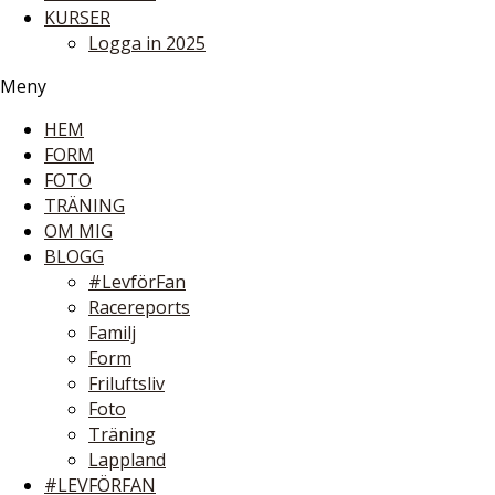
KURSER
Logga in 2025
Meny
HEM
FORM
FOTO
TRÄNING
OM MIG
BLOGG
#LevförFan
Racereports
Familj
Form
Friluftsliv
Foto
Träning
Lappland
#LEVFÖRFAN