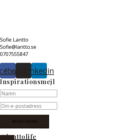
Sofie Lantto
Sofie@lantto.se
0707555847
cebook
Instagram
Linkedin
Inspirationsmejl
@lanttolife