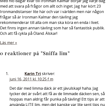
Med nio dagar kvar till Ironman Kalmar börjar jag varje dag
med att svara på frågor om allt och inget. Jag har kört 23
Ironmandistanser lite här och var i världen men när någon
frågar så är Ironman Kalmar den tävling jag
rekommenderar till alla om man ska köra en enda i livet.
Det finns ingen annan tävling som har så fantastisk publik.
Och att få cykla på Öland. Älskar!
Läs mer »
0 reaktioner på ”
Sniffa lim
”
Karin Tri
skriver:
juni 16, 2011 kl. 10:25 f m
Det där med limma däck är ett jävulskap! haha. Jag
tycker det är svårt att få av de limmade däcken sen, så
hoppas man aldrig får punka på tävling! Ett tips är att
använda LITE lim, men det kanske var lite sent tips nu