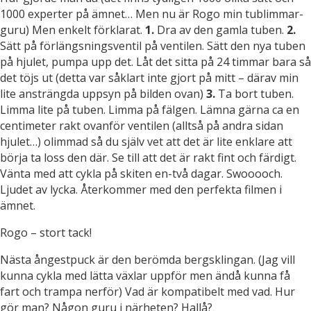
1000 experter på ämnet… Men nu är Rogo min tublimmar-
guru) Men enkelt förklarat.
1.
Dra av den gamla tuben.
2.
Sätt på förlängsningsventil på ventilen. Sätt den nya tuben
på hjulet, pumpa upp det. Låt det sitta på 24 timmar bara så
det töjs ut (detta var såklart inte gjort på mitt – därav min
lite ansträngda uppsyn på bilden ovan)
3.
Ta bort tuben.
Limma lite på tuben. Limma på fälgen. Lämna gärna ca en
centimeter rakt ovanför ventilen (alltså på andra sidan
hjulet…) olimmad så du själv vet att det är lite enklare att
börja ta loss den där. Se till att det är rakt fint och färdigt.
Vänta med att cykla på skiten en-två dagar. Swooooch.
Ljudet av lycka. Återkommer med den perfekta filmen i
ämnet.
Rogo – stort tack!
Nästa ångestpuck är den berömda bergsklingan. (Jag vill
kunna cykla med lätta växlar uppför men ändå kunna få
fart och trampa nerför) Vad är kompatibelt med vad. Hur
gör man? Någon guru i närheten? Hallå?