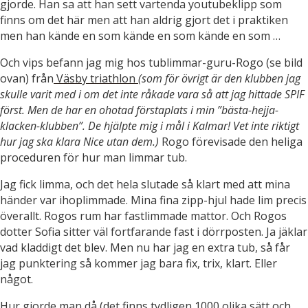
gjorde. Han sa att han sett vartenda youtubeklipp som
finns om det här men att han aldrig gjort det i praktiken
men han kände en som kände en som kände en som …
Och vips befann jag mig hos tublimmar-guru-Rogo (se bild
ovan) från
Väsby triathlon
(som för övrigt är den klubben jag
skulle varit med i om det inte råkade vara så att jag hittade SPIF
först. Men de har en ohotad förstaplats i min ”bästa-hejja-
klacken-klubben”. De hjälpte mig i mål i Kalmar! Vet inte riktigt
hur jag ska klara Nice utan dem.)
Rogo förevisade den heliga
proceduren för hur man limmar tub.
Jag fick limma, och det hela slutade så klart med att mina
händer var ihoplimmade. Mina fina zipp-hjul hade lim precis
överallt. Rogos rum har fastlimmade mattor. Och Rogos
dotter Sofia sitter väl fortfarande fast i dörrposten. Ja jäklar
vad kladdigt det blev. Men nu har jag en extra tub, så får
jag punktering så kommer jag bara fix, trix, klart. Eller
något.
Hur gjorde man då (det finns tydligen 1000 olika sätt och