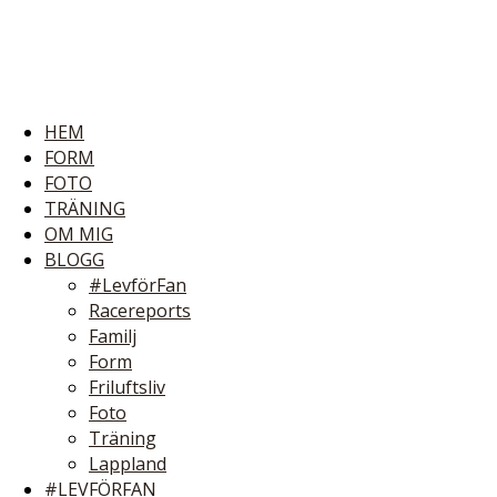
HEM
FORM
FOTO
TRÄNING
OM MIG
BLOGG
#LevförFan
Racereports
Familj
Form
Friluftsliv
Foto
Träning
Lappland
#LEVFÖRFAN