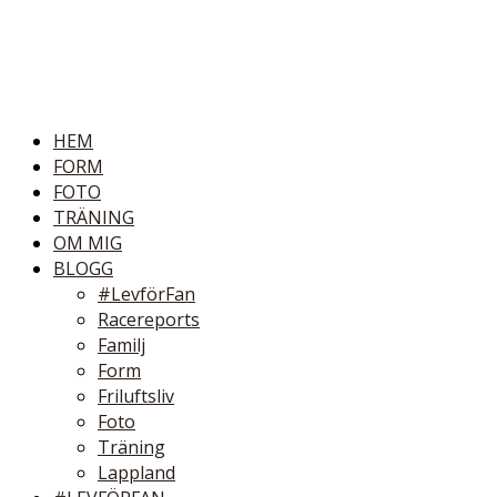
HEM
FORM
FOTO
TRÄNING
OM MIG
BLOGG
#LevförFan
Racereports
Familj
Form
Friluftsliv
Foto
Träning
Lappland