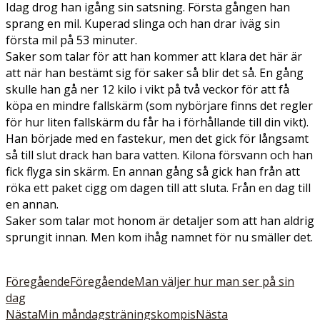
Idag drog han igång sin satsning. Första gången han
sprang en mil. Kuperad slinga och han drar iväg sin
första mil på 53 minuter.
Saker som talar för att han kommer att klara det här är
att när han bestämt sig för saker så blir det så. En gång
skulle han gå ner 12 kilo i vikt på två veckor för att få
köpa en mindre fallskärm (som nybörjare finns det regler
för hur liten fallskärm du får ha i förhållande till din vikt).
Han började med en fastekur, men det gick för långsamt
så till slut drack han bara vatten. Kilona försvann och han
fick flyga sin skärm. En annan gång så gick han från att
röka ett paket cigg om dagen till att sluta. Från en dag till
en annan.
Saker som talar mot honom är detaljer som att han aldrig
sprungit innan. Men kom ihåg namnet för nu smäller det.
Föregående
Föregående
Man väljer hur man ser på sin
dag
Nästa
Min måndagsträningskompis
Nästa