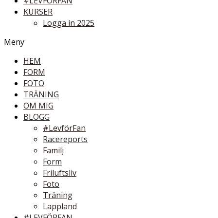
#LEVFÖRFAN
KURSER
Logga in 2025
Meny
HEM
FORM
FOTO
TRÄNING
OM MIG
BLOGG
#LevförFan
Racereports
Familj
Form
Friluftsliv
Foto
Träning
Lappland
#LEVFÖRFAN