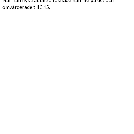
När han nyktrat till så räknade han lite på det och
omvärderade till 3.15.