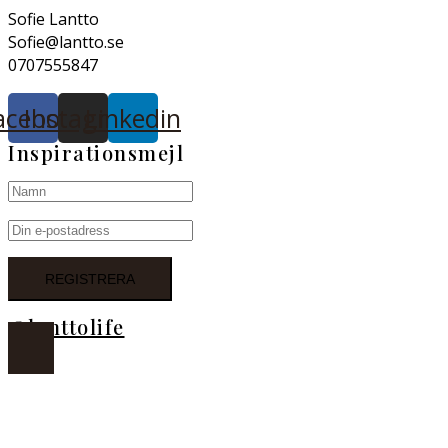
Sofie Lantto
Sofie@lantto.se
0707555847
acebook
Instagram
Linkedin
Inspirationsmejl
@lanttolife