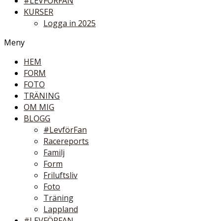
#LEVFÖRFAN
KURSER
Logga in 2025
Meny
HEM
FORM
FOTO
TRÄNING
OM MIG
BLOGG
#LevförFan
Racereports
Familj
Form
Friluftsliv
Foto
Träning
Lappland
#LEVFÖRFAN