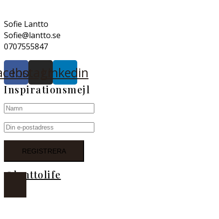
Sofie Lantto
Sofie@lantto.se
0707555847
acebook
Instagram
Linkedin
Inspirationsmejl
@lanttolife