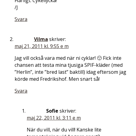
Härligt. Cykellycka!
/J
Svara
Vilma
skriver:
maj 21, 2011 kl. 9:55 e m
Jag vill också vara med när ni cyklar! 🙂 Fick inte
chansen att testa mina tjusiga SPIF-kläder (med
”Herlin”, inte ”bred last” baktill) idag eftersom jag
körde med Fredrikshof. Men snart så!
Svara
Sofie
skriver:
maj 22, 2011 kl. 3:11 e m
När du vill, när du vill! Kanske lite