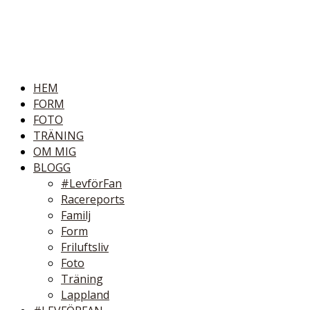
HEM
FORM
FOTO
TRÄNING
OM MIG
BLOGG
#LevförFan
Racereports
Familj
Form
Friluftsliv
Foto
Träning
Lappland