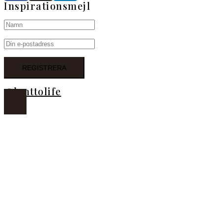
Inspirationsmejl
@lanttolife