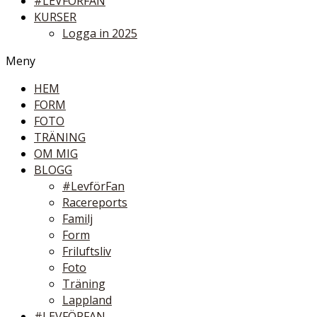
#LEVFÖRFAN
KURSER
Logga in 2025
Meny
HEM
FORM
FOTO
TRÄNING
OM MIG
BLOGG
#LevförFan
Racereports
Familj
Form
Friluftsliv
Foto
Träning
Lappland
#LEVFÖRFAN