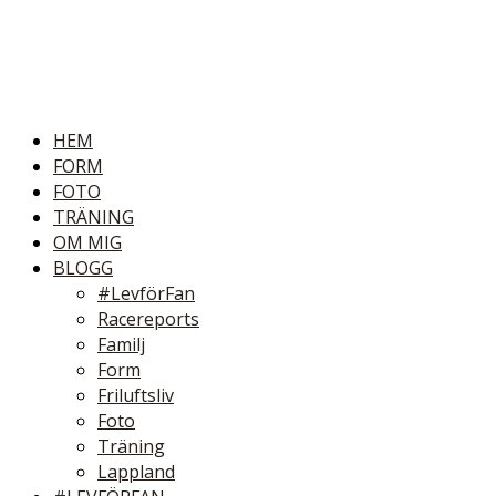
HEM
FORM
FOTO
TRÄNING
OM MIG
BLOGG
#LevförFan
Racereports
Familj
Form
Friluftsliv
Foto
Träning
Lappland