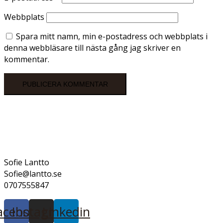
Webbplats
Spara mitt namn, min e-postadress och webbplats i
denna webbläsare till nästa gång jag skriver en
kommentar.
Sofie Lantto
Sofie@lantto.se
0707555847
acebook
Instagram
Linkedin