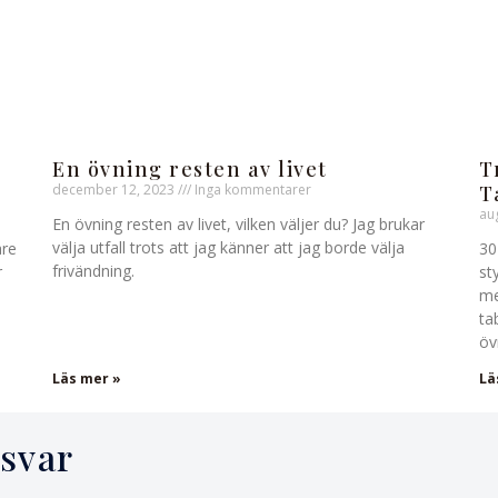
En övning resten av livet
T
december 12, 2023
Inga kommentarer
T
au
En övning resten av livet, vilken väljer du? Jag brukar
välja utfall trots att jag känner att jag borde välja
are
30
frivändning.
r
st
me
ta
öv
Läs mer »
Lä
svar