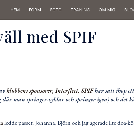
HEM
FORM
FOTO
TRÄNING
OM MIG
BLO
väll med SPIF
 av
klubbens
sponsore
r, Interfleet.
SPIF
har satt ihop et
ng där man springer-cyklar och springer igen) och det
ka
ledde passet. Johanna, Björn och jag agerade lite doa