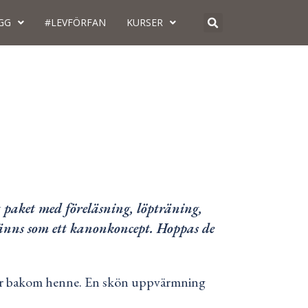
GG
#LEVFÖRFAN
KURSER
t paket med föreläsning, löpträning,
 känns som ett kanonkoncept. Hoppas de
-kör bakom henne. En skön uppvärmning