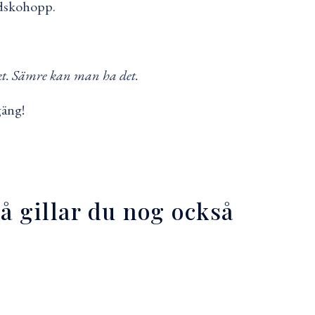
ridskohopp.
ikt. Sämre kan man ha det.
gäng!
så gillar du nog också