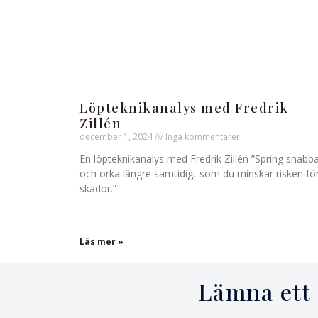
Löpteknikanalys med Fredrik
Zillén
december 1, 2024
Inga kommentarer
En löpteknikanalys med Fredrik Zillén ”Spring snabb
och orka längre samtidigt som du minskar risken fö
skador.”
Läs mer »
Lämna ett 