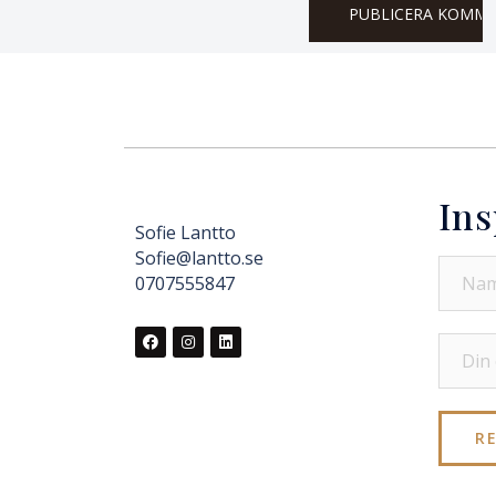
Ins
Sofie Lantto
Sofie@lantto.se
0707555847