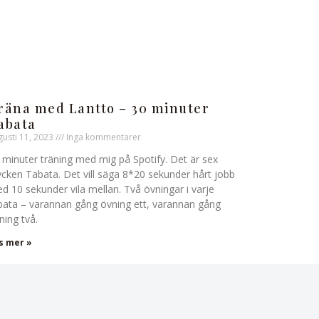
räna med Lantto – 30 minuter
abata
gusti 11, 2023
Inga kommentarer
 minuter träning med mig på Spotify. Det är sex
ycken Tabata. Det vill säga 8*20 sekunder hårt jobb
d 10 sekunder vila mellan. Två övningar i varje
bata – varannan gång övning ett, varannan gång
ning två.
s mer »