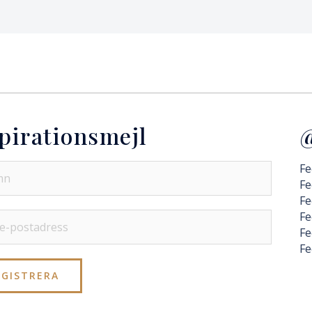
pirationsmejl
@
Fe
Fe
Fe
Fe
Fe
Fe