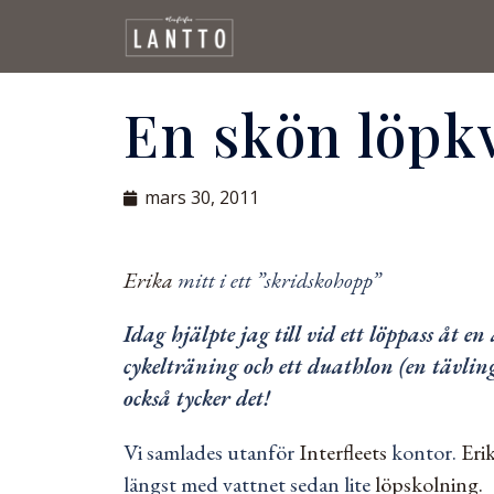
En skön löpk
mars 30, 2011
Erika
mitt i ett ”skridskohopp”
Idag hjälpte jag till vid ett löppass åt en
cykelträning och ett duathlon (en tävli
också tycker det!
Vi samlades utanför
Interfleets
kontor.
Eri
längst med vattnet sedan lite
löpskolning.