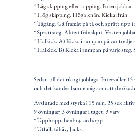
* Låg skipping eller tripping. Foten jobbar
* Hög skipping. Höga knän. Kicka ifrån
* Tågång. Gå framåt på tå och sprätt upp 
* Sprättsteg. Aktivt frånskjut. Vristen job
* Hälkick. A) Kicka i rumpan på var tredje s
* Hälkick. B) Kicka i rumpan på varje steg.
Sedan till det riktigt jobbiga. Intervaller 
och det kändes banne mig som att de ökade 
Avslutade med styrka i 15 min: 25 sek aktiv
9 övningar; 3 övningar i taget, 3 varv.
* Upphopp, benböj, saxhopp.
* Utfall, tåhäv, Jacks.