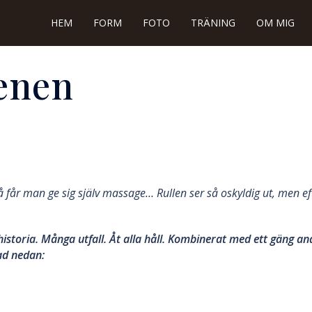
HEM
FORM
FOTO
TRÄNING
OM MIG
enen
 får man ge sig själv massage… Rullen ser så oskyldig ut, men ef
toria. Många utfall. Åt alla håll. Kombinerat med ett gäng and
ad nedan: