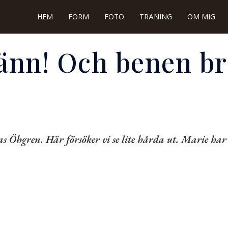
HEM
FORM
FOTO
TRÄNING
OM MIG
änn! Och benen br
as Öhgren
. Här försöker vi se lite hårda ut. Marie har